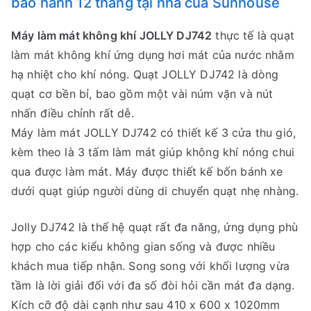
bảo hành 12 tháng tại nhà của Sunhouse
Máy làm mát không khí JOLLY DJ742
thực tế là quạt
làm mát không khí ứng dụng hơi mát của nước nhằm
hạ nhiệt cho khí nóng. Quạt JOLLY DJ742 là dòng
quạt cơ bền bỉ, bao gồm một vài núm vặn và nút
nhấn điều chỉnh rất dễ.
Máy làm mát JOLLY DJ742 có thiết kế 3 cửa thu gió,
kèm theo là 3 tấm làm mát giúp không khí nóng chui
qua được làm mát. Máy được thiết kế bốn bánh xe
dưới quạt giúp người dùng di chuyển quạt nhẹ nhàng.
Jolly DJ742 là thế hệ quạt rất đa năng, ứng dụng phù
hợp cho các kiểu không gian sống và được nhiều
khách mua tiếp nhận. Song song với khối lượng vừa
tầm là lời giải đối với đa số đòi hỏi cần mát đa dạng.
Kích cỡ độ dài cạnh như sau 410 x 600 x 1020mm