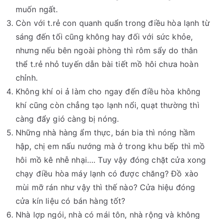
muốn ngất.
Còn với t.rẻ con quanh quẩn trong điều hòa lạnh từ
sáng đến tối cũng không hay đối với sức khỏe,
nhưng nếu bên ngoài phòng thì rôm sẩy do thân
thể t.rẻ nhỏ tuyến dẫn bài tiết mồ hôi chưa hoàn
chỉnh.
Không khí oi ả làm cho ngay đến điều hòa không
khí cũng còn chẳng tạo lạnh nổi, quạt thường thì
càng đẩy gió càng bị nóng.
Những nhà hàng ẩm thực, bán bia thì nóng hầm
hập, chị em nấu nướng mà ở trong khu bếp thì mồ
hôi mồ kê nhễ nhại…. Tuy vậy đóng chặt cửa xong
chạy điều hòa máy lạnh có được chăng? Đồ xào
mùi mỡ rán như vậy thì thế nào? Cửa hiệu đóng
cửa kín liệu có bán hàng tốt?
Nhà lợp ngói, nhà có mái tôn, nhà rộng và không