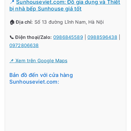
📍
Sunhouseviet.com: Đồ gia dụng và Thiết
bị nhà bếp Sunhouse giá tốt
🏠 Địa chỉ:
Số 13 đường Lĩnh Nam, Hà Nội
📞 Điện thoại/Zalo:
0986845589
|
0988596438
|
0972806638
📌 Xem trên Google Maps
Bản đồ đến với cửa hàng
Sunhouseviet.com: