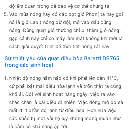
độ ẩm quan trọng để bảo vệ cơ thể chúng ta.
Vào mùa nóng hay có các đợt gió Phơn( ta hay gọi
nó là gió Lào ) nóng dữ dội, mó vào đâu cũng
nóng. Dùng quạt gió thường chỉ bị thêm gió nóng,
gặp cảnh này chỉ có máy làm mát không khí mới là
cách giải quyết triệt để thời tiết nóng rát này
Sự thiết yếu của quạt điều hòa Baretti DB765
trong các sinh hoạt
Nhiệt độ nóng hầm hập có khi phải lên đến 41°C,
cứ phải bật mãi điều hòa lạnh và trốn thật ra cũng
khổ ải. Đối với sinh hoạt hằng ngày, việc ra vào
chắc chắn là cái điều dĩ nhiên. Việc đóng mở đó sẽ
mất đi 1 phần độ lạnh từ điều hòa. Hơn nữa việc
sức khỏe bị một vài hệ lụy không mong muốn như
là cảm có khả năng ập tới.