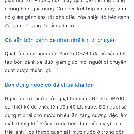
gian mở, xử lý nóng nực thay quạt gió thường trong
những hôm quá nóng. Còn nếu kết hợp với máy lạnh
nó giảm gánh khá tốt cho điều hòa nhiệt độ bên cạnh
đó còn bổ sung độ ẩm cần có.
Có sẵn bốn bánh xe nhàn nhã khi di chuyển
Quạt làm mát hơi nước Baretti DB760 đã có sẵn chế
tạo bốn bánh xe dưới gầm giúp mọi người di chuyển
quạt được thuận lợi.
Bồn đựng nước có để chứa khá lớn
Ngăn lưu trữ nước của quạt hơi nước Baretti DB760
có thiết kế để chứa lên đến 40 Lít nước. Để người sử
dụng ít phải cho nước nhiều lần, tăng cường việc làm
mát không khí. Đằng trước bên dưới của máy( xem
trên ảnh ) có thước quan sát mức nước ở trong bồn