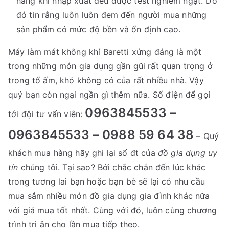
hàng khi nhập xuất đều được test nghiêm ngặt. Do
đó tin rằng luôn luôn đem đến người mua những
sản phẩm có mức độ bền và ổn định cao.
Máy làm mát không khí Baretti xứng đáng là một
trong những món gia dụng gần gũi rất quan trọng ở
trong tổ ấm, khó không có của rất nhiều nhà. Vậy
quý bạn còn ngại ngần gì thêm nữa. Số điện để gọi
0963845533 –
tới đội tư vấn viên:
0963845533 – 0988 59 64 38
– Quý
khách mua hàng hãy ghi lại số đt của
đồ gia dụng uy
tín
chúng tôi. Tại sao? Bởi chắc chắn đến lúc khác
trong tương lai bạn hoặc bạn bè sẽ lại có nhu cầu
mua sắm nhiều món đồ gia dụng gia đình khác nữa
với giá mua tốt nhất. Cùng với đó, luôn cùng chương
trình tri ân cho lần mua tiếp theo.