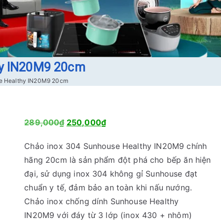
hy IN20M9 20cm
e Healthy IN20M9 20cm
G
G
289,000
₫
250,000
₫
i
i
Chảo inox 304 Sunhouse Healthy IN20M9 chính
á
á
hãng 20cm là sản phẩm đột phá cho bếp ăn hiện
g
h
đại, sử dụng inox 304 không gỉ Sunhouse đạt
ố
i
chuẩn y tế, đảm bảo an toàn khi nấu nướng.
c
ệ
Chảo inox chống dính Sunhouse Healthy
l
n
IN20M9 với đáy từ 3 lớp (inox 430 + nhôm)
à
t