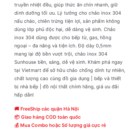
truyền nhiệt đều, giúp thức ăn chín nhanh, giữ
:
ạ
dinh dưỡng tối ưu. Lý tưởng cho chảo inox 304
2
i
nấu cháo, chiên trứng tiện lợi, sản phẩm không
8
l
dùng lớp phủ độc hại, dễ dàng vệ sinh. Chảo
9
à
inox 304 dùng được cho bếp từ, gas, hồng
,
:
ngoại – đa năng và tiện ích. Độ dày 0,5mm
0
2
mang lại độ bền vượt trội, chảo inox 304
0
5
Sunhouse bền, sáng, dễ vệ sinh. Khám phá ngay
0
0
tại Vietmart để sở hữu chảo chống dính tự nhiên,
₫
,
chất lượng cao cùng đồ gia dụng | bếp và thiết
.
0
bị nhà bếp | đồ nội thất chính hãng, giá ưu đãi
0
hấp dẫn!
0
₫
🚚 FreeShip các quận Hà Nội
.
📦 Giao hàng COD toàn quốc
💰 Mua Combo hoặc Số lượng giá cực rẻ