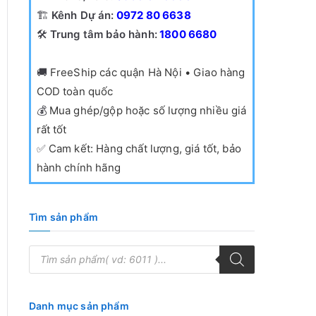
🏗️
Kênh Dự án:
0972 80 6638
🛠️
Trung tâm bảo hành:
1800 6680
🚚
FreeShip các quận Hà Nội • Giao hàng
COD toàn quốc
💰
Mua ghép/gộp hoặc số lượng nhiều giá
rất tốt
✅
Cam kết: Hàng chất lượng, giá tốt, bảo
hành chính hãng
Tìm sản phẩm
T
ì
m
k
i
ế
Danh mục sản phẩm
m