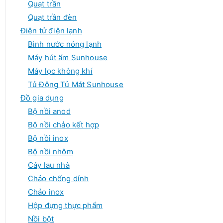
Quạt trần
Quạt trần đèn
Điện tử điện lạnh
Bình nước nóng lạnh
Máy hút ẩm Sunhouse
Máy lọc không khí
Tủ Đông Tủ Mát Sunhouse
Đồ gia dụng
Bộ nồi anod
Bộ nồi chảo kết hợp
Bộ nồi inox
Bộ nồi nhôm
Cây lau nhà
Chảo chống dính
Chảo inox
Hộp đựng thực phẩm
Nồi bột