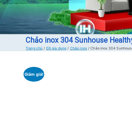
Chảo inox 304 Sunhouse Healt
Trang chủ
Đồ gia dụng
Chảo inox
Chảo inox 304 Sunhous
Giảm giá!