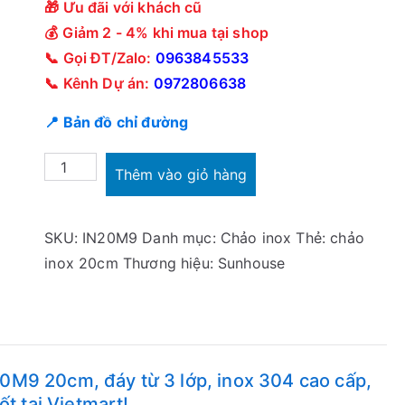
🎁 Ưu đãi với khách cũ
💰 Giảm 2 - 4% khi mua tại shop
📞 Gọi ĐT/Zalo:
0963845533
📞 Kênh Dự án:
0972806638
📍 Bản đồ chỉ đường
Chảo
Thêm vào giỏ hàng
inox
304
SKU:
IN20M9
Danh mục:
Chảo inox
Thẻ:
chảo
Sunhouse
inox 20cm
Thương hiệu:
Sunhouse
Healthy
IN20M9
20cm
số
lượng
M9 20cm, đáy từ 3 lớp, inox 304 cao cấp,
t tại Vietmart!