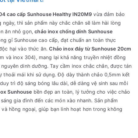
304 cao cấp Sunhouse Healthy IN20M9
vừa đảm bảo
g ngày, thì sản phẩm này chắc chắn sẽ làm hài lòng
ón ăn nhỏ gọn,
chảo inox chống dính Sunhouse
ng gỉ Sunhouse cao cấp, đạt chuẩn an toàn thực
độc hại vào thức ăn.
Chảo inox đáy từ Sunhouse 20cm
ôm và inox 304), mang lại khả năng truyền nhiệt đồng
ữ nguyên dinh dưỡng. Tay cầm inox chắc chắn, được tán
ự thoải mái khi sử dụng. Độ dày thành chảo 0,5mm kết
duy trì độ sáng bóng lâu dài, dễ dàng vệ sinh sau mỗi
nox Sunhouse
bền đẹp an toàn, lý tưởng cho việc chảo
ữa sáng gia đình đến các món xào nhanh. Sản phẩm
 và hồng ngoại, giúp bạn linh hoạt hơn trong không