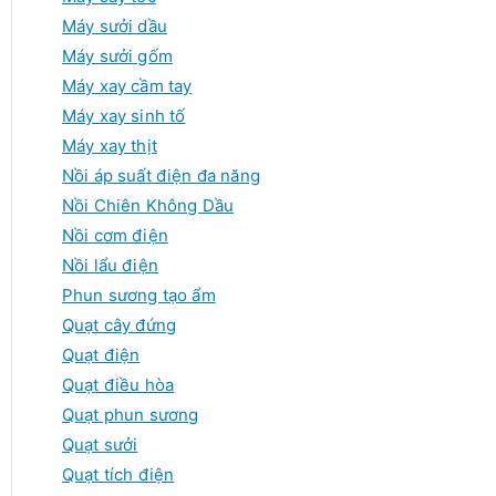
Máy sưởi dầu
Máy sưởi gốm
Máy xay cầm tay
Máy xay sinh tố
Máy xay thịt
Nồi áp suất điện đa năng
Nồi Chiên Không Dầu
Nồi cơm điện
Nồi lẩu điện
Phun sương tạo ẩm
Quạt cây đứng
Quạt điện
Quạt điều hòa
Quạt phun sương
Quạt sưởi
Quạt tích điện