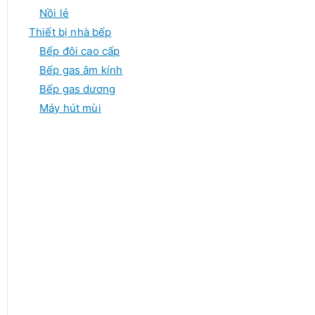
Nồi lẻ
Thiết bị nhà bếp
Bếp đôi cao cấp
Bếp gas âm kính
Bếp gas dương
Máy hút mùi