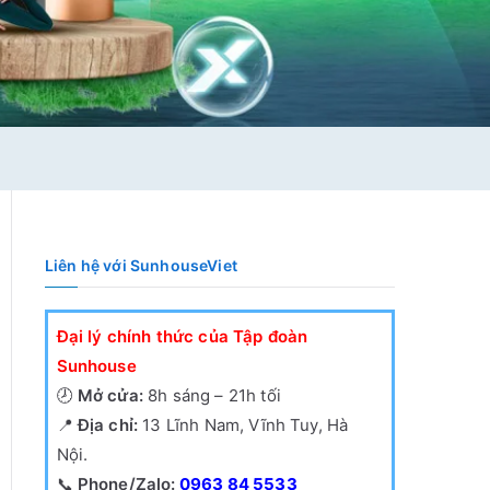
Liên hệ với SunhouseViet
Đại lý chính thức của Tập đoàn
Sunhouse
🕗
Mở cửa:
8h sáng – 21h tối
📍
Địa chỉ:
13 Lĩnh Nam, Vĩnh Tuy, Hà
Nội.
📞
Phone/Zalo:
0963 84 5533