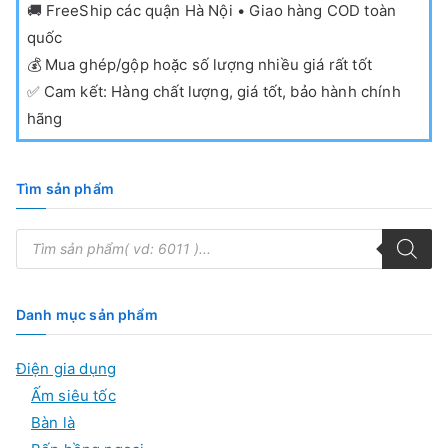
🚚
FreeShip các quận Hà Nội • Giao hàng COD toàn
quốc
💰
Mua ghép/gộp hoặc số lượng nhiều giá rất tốt
✅
Cam kết: Hàng chất lượng, giá tốt, bảo hành chính
hãng
Tìm sản phẩm
T
ì
m
k
i
ế
Danh mục sản phẩm
m
s
ả
Điện gia dụng
n
p
Ấm siêu tốc
h
ẩ
Bàn là
m