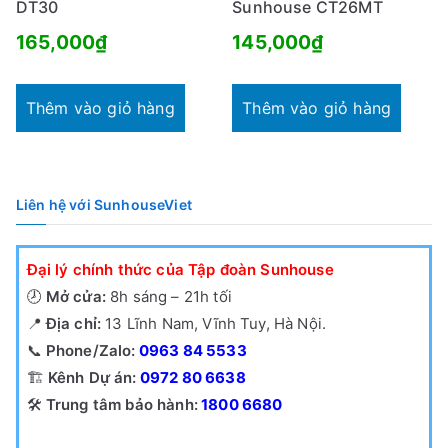
DT30
Sunhouse CT26MT
165,000
₫
145,000
₫
Thêm vào giỏ hàng
Thêm vào giỏ hàng
Liên hệ với SunhouseViet
Đại lý chính thức của Tập đoàn Sunhouse
🕗
Mở cửa:
8h sáng – 21h tối
📍
Địa chỉ:
13 Lĩnh Nam, Vĩnh Tuy, Hà Nội.
📞
Phone/Zalo:
0963 84 5533
🏗️
Kênh Dự án:
0972 80 6638
🛠️
Trung tâm bảo hành:
1800 6680