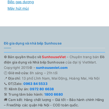
Bếp gas dương
Máy hút mùi
Đồ gia dụng và nhà bếp Sunhouse
© Bản quyền thuộc về
SunhouseViet
– Chuyên trang bán
Đồ
điện gia dụng và Nhà bếp Sunhouse
của đại lý VietMart.
Copyright 2015© –
sunhouseviet.com
🕗
Giờ mở cửa:
8h sáng – 21h tối
📍
Địa chỉ:
13 phố Lĩnh Nam, Mai Động, Hoàng Mai, Hà Nội
📞
ĐT/Zalo:
0963 84 5533
🏗️
Kênh Dự án:
0972 80 6638
🛠️
Trung tâm bảo hành:
1800 6680
🚚
Cam kết: Hàng chất lượng – Giá tốt – Bảo hành chính Hãng
– FreeShip các quận Hà Nội - COD toàn quốc.