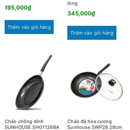
lòng
195,000
₫
345,000
₫
Thêm vào giỏ hàng
Thêm vào giỏ hàng
Chảo chống dính
Chảo đá hoa cương
SUNHOUSE SHG1126BA
Sunhouse SWP28 28cm