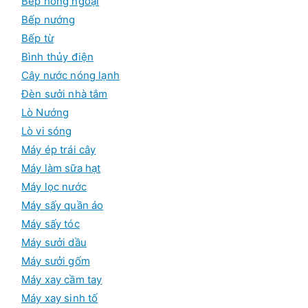
Bếp hồng ngoại
Bếp nướng
Bếp từ
Bình thủy điện
Cây nước nóng lạnh
Đèn sưởi nhà tắm
Lò Nướng
Lò vi sóng
Máy ép trái cây
Máy làm sữa hạt
Máy lọc nước
Máy sấy quần áo
Máy sấy tóc
Máy sưởi dầu
Máy sưởi gốm
Máy xay cầm tay
Máy xay sinh tố