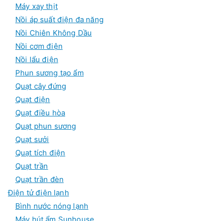
Máy xay thịt
Nồi áp suất điện đa năng
Nồi Chiên Không Dầu
Nồi cơm điện
Nồi lẩu điện
Phun sương tạo ẩm
Quạt cây đứng
Quạt điện
Quạt điều hòa
Quạt phun sương
Quạt sưởi
Quạt tích điện
Quạt trần
Quạt trần đèn
Điện tử điện lạnh
Bình nước nóng lạnh
Máy hút ẩm Sunhouse