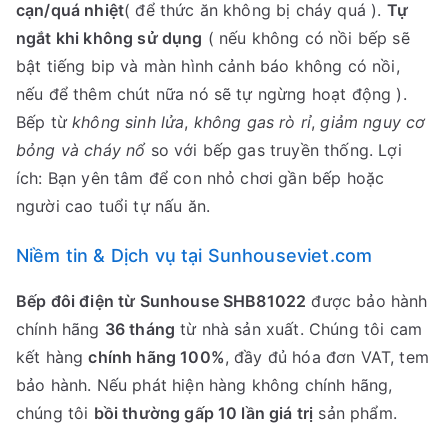
cạn/quá nhiệt
( để thức ăn không bị cháy quá ).
Tự
ngắt khi không sử dụng
( nếu không có nồi bếp sẽ
bật tiếng bip và màn hình cảnh báo không có nồi,
nếu để thêm chút nữa nó sẽ tự ngừng hoạt động ).
Bếp từ
không sinh lửa
,
không gas rò rỉ
,
giảm nguy cơ
bỏng và cháy nổ
so với bếp gas truyền thống. Lợi
ích: Bạn yên tâm để con nhỏ chơi gần bếp hoặc
người cao tuổi tự nấu ăn.
Niềm tin & Dịch vụ tại Sunhouseviet.com
Bếp đôi điện từ Sunhouse SHB81022
được bảo hành
chính hãng
36 tháng
từ nhà sản xuất. Chúng tôi cam
kết hàng
chính hãng 100%
, đầy đủ hóa đơn VAT, tem
bảo hành. Nếu phát hiện hàng không chính hãng,
chúng tôi
bồi thường gấp 10 lần giá trị
sản phẩm.