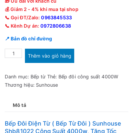
🎁 Ưu đãi với khách cũ
💰 Giảm 2 - 4% khi mua tại shop
📞 Gọi ĐT/Zalo:
0963845533
📞 Kênh Dự án:
0972806638
📍 Bản đồ chỉ đường
Bếp
Thêm vào giỏ hàng
Đôi
Điện
Danh mục:
Bếp từ
Thẻ:
Bếp đôi công suất 4000W
Từ
Thương hiệu:
Sunhouse
SUNHOUSE
SHB81022
4000W
Mô tả
số
lượng
Bếp Đôi Điện Từ ( Bếp Từ Đôi ) Sunhouse
Shb81022 Công Suất 4000w, Tăng Tốc