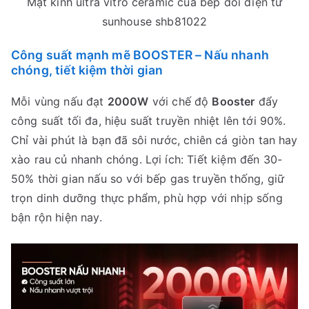
Mặt kính ultra vitro ceramic của bếp đôi điện từ
sunhouse shb81022
Công suất mạnh mẽ BOOSTER – Nấu nhanh
chóng, tiết kiệm thời gian
Mỗi vùng nấu đạt
2000W
với chế độ
Booster
đẩy
công suất tối đa, hiệu suất truyền nhiệt lên tới 90%.
Chỉ vài phút là bạn đã sôi nước, chiên cá giòn tan hay
xào rau củ nhanh chóng. Lợi ích: Tiết kiệm đến 30-
50% thời gian nấu so với bếp gas truyền thống, giữ
trọn dinh dưỡng thực phẩm, phù hợp với nhịp sống
bận rộn hiện nay.