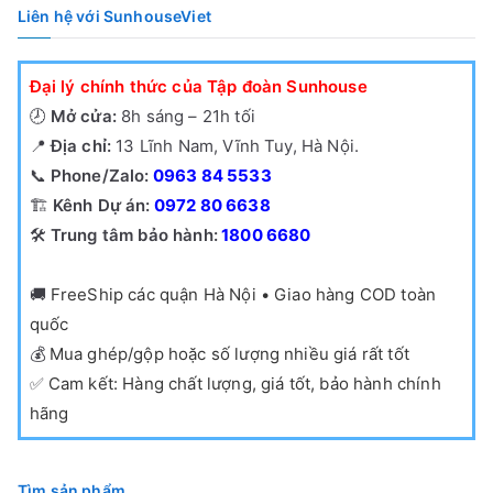
Liên hệ với SunhouseViet
Đại lý chính thức của Tập đoàn Sunhouse
🕗
Mở cửa:
8h sáng – 21h tối
📍
Địa chỉ:
13 Lĩnh Nam, Vĩnh Tuy, Hà Nội.
📞
Phone/Zalo:
0963 84 5533
🏗️
Kênh Dự án:
0972 80 6638
🛠️
Trung tâm bảo hành:
1800 6680
🚚
FreeShip các quận Hà Nội • Giao hàng COD toàn
quốc
💰
Mua ghép/gộp hoặc số lượng nhiều giá rất tốt
✅
Cam kết: Hàng chất lượng, giá tốt, bảo hành chính
hãng
Tìm sản phẩm