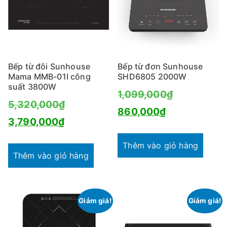
Bếp từ đôi Sunhouse
Bếp từ đơn Sunhouse
Mama MMB-01I công
SHD6805 2000W
suất 3800W
Giá
1,099,000
₫
Giá
5,320,000
₫
Giá
gốc
860,000
₫
Giá
gốc
3,790,000
₫
hiện
là:
hiện
là:
tại
1,099,000₫
Thêm vào giỏ hàng
tại
5,320,000₫.
Thêm vào giỏ hàng
là:
là:
860,000₫.
3,790,000₫.
Giảm giá!
Giảm giá!