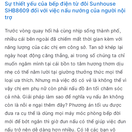
Sự thiết yếu của bếp điện từ đôi Sunhouse
SHB8609 đối với việc nấu nướng của người nội
trợ
Trước vòng quay hối hả cùng nhịp sống thành phố,
nhiều cái bên ngoài đã chiếm mất thời gian kèm với
năng lượng của các chị em công sở. Tan sở khép lại
ngày hoạt động căng thẳng, ai trong số chúng ta chỉ
muốn ngâm mình tại cái bồn to tắm hương thơm dịu
nhẹ có thể nằm lười tại giường thưởng thức mọi thể
loại ưa thích. Nhưng mà việc đó có vẻ là không thể vì
vậy chị em phụ nữ còn phải nấu đồ ăn tối chăm sóc
cả nhà. Giải pháp làm sao để nghĩa vụ nấu ăn không
còn là nỗi e ngại thêm đây? Phương án tối ưu được
đưa ra cụ thể là dùng mọi máy móc phòng bếp đời
mới để bớt ngắn thì giờ đun nấu có thể giúp việc đun
nấu trở nên dễ dàng hơn nhiều. Có lẽ các bạn vô