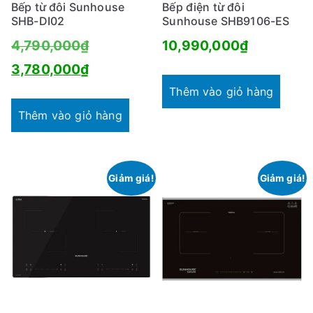
Bếp từ đôi Sunhouse
Bếp điện từ đôi
SHB-DI02
Sunhouse SHB9106-ES
Giá
4,790,000
₫
10,990,000
₫
gốc
Giá
3,780,000
₫
là:
hiện
Thêm vào giỏ hàng
4,790,000₫.
tại
Thêm vào giỏ hàng
là:
3,780,000₫.
Giảm giá!
Giảm giá!