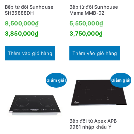
Bếp từ đôi Sunhouse
Bếp từ đôi Sunhouse
SHB5888DH
Mama MMB-02I
Giá
Giá
8,500,000
₫
5,550,000
₫
Giá
gốc
Giá
gốc
3,850,000
₫
3,750,000
₫
hiện
là:
hiện
là:
tại
8,500,000₫.
tại
5,550,000
Thêm vào giỏ hàng
Thêm vào giỏ hàng
là:
là:
3,850,000₫.
3,750,000
Giảm giá!
Giảm giá!
Bếp đôi từ Apex APB
9981 nhập khẩu Ý