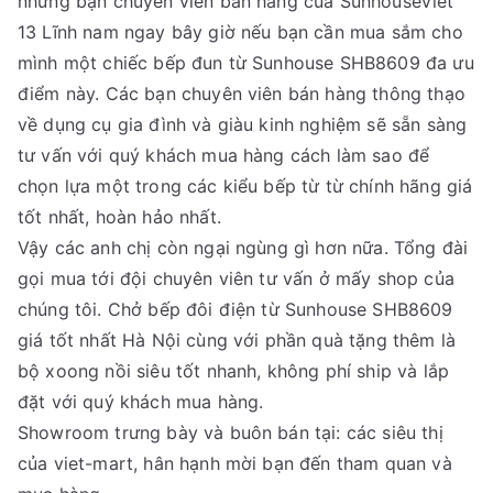
những bạn chuyên viên bán hàng của SunhouseViet
13 Lĩnh nam ngay bây giờ nếu bạn cần mua sắm cho
mình một chiếc bếp đun từ Sunhouse SHB8609 đa ưu
điểm này. Các bạn chuyên viên bán hàng thông thạo
về dụng cụ gia đình và giàu kinh nghiệm sẽ sẵn sàng
tư vấn với quý khách mua hàng cách làm sao để
chọn lựa một trong các kiểu bếp từ từ chính hãng giá
tốt nhất, hoàn hảo nhất.
Vậy các anh chị còn ngại ngùng gì hơn nữa. Tổng đài
gọi mua tới đội chuyên viên tư vấn ở mấy shop của
chúng tôi. Chở bếp đôi điện từ Sunhouse SHB8609
giá tốt nhất Hà Nội cùng với phần quà tặng thêm là
bộ xoong nồi siêu tốt nhanh, không phí ship và lắp
đặt với quý khách mua hàng.
Showroom trưng bày và buôn bán tại: các siêu thị
của viet-mart, hân hạnh mời bạn đến tham quan và