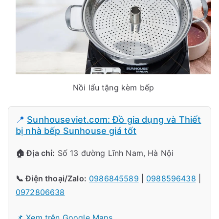
Nồi lẩu tặng kèm bếp
📍
Sunhouseviet.com: Đồ gia dụng và Thiết
bị nhà bếp Sunhouse giá tốt
🏠 Địa chỉ:
Số 13 đường Lĩnh Nam, Hà Nội
📞 Điện thoại/Zalo:
0986845589
|
0988596438
|
0972806638
📌 Xem trên Google Maps