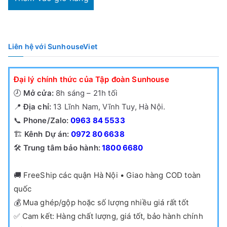
là:
980,000₫.
Liên hệ với SunhouseViet
Đại lý chính thức của Tập đoàn Sunhouse
🕗
Mở cửa:
8h sáng – 21h tối
📍
Địa chỉ:
13 Lĩnh Nam, Vĩnh Tuy, Hà Nội.
📞
Phone/Zalo:
0963 84 5533
🏗️
Kênh Dự án:
0972 80 6638
🛠️
Trung tâm bảo hành:
1800 6680
🚚
FreeShip các quận Hà Nội • Giao hàng COD toàn
quốc
💰
Mua ghép/gộp hoặc số lượng nhiều giá rất tốt
✅
Cam kết: Hàng chất lượng, giá tốt, bảo hành chính