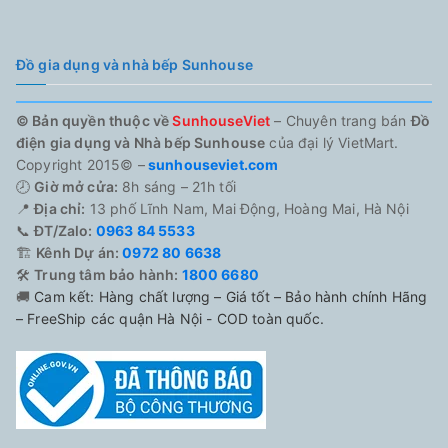
Đồ gia dụng và nhà bếp Sunhouse
© Bản quyền thuộc về
SunhouseViet
– Chuyên trang bán
Đồ
điện gia dụng và Nhà bếp Sunhouse
của đại lý VietMart.
Copyright 2015© –
sunhouseviet.com
🕗
Giờ mở cửa:
8h sáng – 21h tối
📍
Địa chỉ:
13 phố Lĩnh Nam, Mai Động, Hoàng Mai, Hà Nội
📞
ĐT/Zalo:
0963 84 5533
🏗️
Kênh Dự án:
0972 80 6638
🛠️
Trung tâm bảo hành:
1800 6680
🚚
Cam kết: Hàng chất lượng – Giá tốt – Bảo hành chính Hãng
– FreeShip các quận Hà Nội - COD toàn quốc.