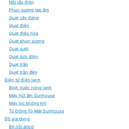
Nồi lẩu điện
Phun sương tạo ẩm
Quạt cây đứng
Quạt điện
Quạt điều hòa
Quạt phun sương
Quạt sưởi
Quạt tích điện
Quạt trần
Quạt trần đèn
Điện tử điện lạnh
Bình nước nóng lạnh
Máy hút ẩm Sunhouse
Máy lọc không khí
Tủ Đông Tủ Mát Sunhouse
Đồ gia dụng
Bộ nồi anod