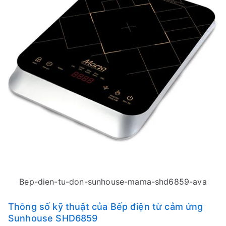
Bep-dien-tu-don-sunhouse-mama-shd6859-ava
Thông số kỹ thuật của Bếp điện từ cảm ứng
Sunhouse SHD6859