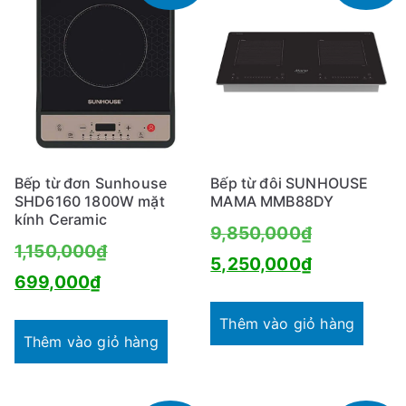
Bếp từ đơn Sunhouse
Bếp từ đôi SUNHOUSE
SHD6160 1800W mặt
MAMA MMB88DY
kính Ceramic
Giá
9,850,000
₫
Giá
1,150,000
₫
gốc
Giá
5,250,000
₫
Giá
gốc
699,000
₫
là:
hiện
hiện
là:
9,850,000
tại
Thêm vào giỏ hàng
tại
1,150,000₫.
Thêm vào giỏ hàng
là:
là:
5,250,000
699,000₫.