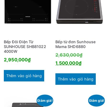
Bếp Đôi Điện Từ
Bếp từ đơn Sunhouse
SUNHOUSE SHB81022
Mama SHD6880
4000W
Giá
2,630,000
₫
2,950,000
₫
Giá
gốc
1,500,000
₫
hiện
là:
Thêm vào giỏ hàng
tại
2,630,000
Thêm vào giỏ hàng
là:
1,500,000₫
Giảm giá!
Giảm giá!