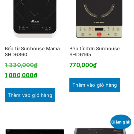
Bếp từ Sunhouse Mama
Bếp từ đơn Sunhouse
SHD6860
SHD6165
Giá
1,330,000
₫
770,000
₫
Giá
gốc
1,080,000
₫
hiện
là:
Thêm vào giỏ hàng
tại
1,330,000₫.
Thêm vào giỏ hàng
là:
1,080,000₫.
Giảm giá!