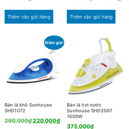
gốc
hi
là:
tại
Thêm vào giỏ hàng
Thêm vào giỏ hàng
471,000₫.
là:
34
Giảm giá!
Bàn là khô Sunhouse
Bàn là hơi nước
SHD1072
Sunhouse SHD2067
1600W
Giá
Giá
290,000
₫
220,000
₫
375,000
₫