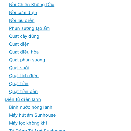
Nồi Chiên Không Dầu
Nồi cơm điện
Nồi lẩu điện
Phun sương tạo ẩm
Quạt cây đứng
Quạt điện
Quạt điều hòa
Quạt phun sương
Quạt sưởi
Quạt tích điện
Quạt trần
Quạt trần đèn
Điện tử điện lạnh
Bình nước nóng lạnh
Máy hút ẩm Sunhouse
Máy lọc không khí
Tủ Đông Tủ Mát Sunhouse