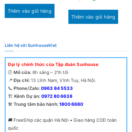
gốc
hiện
là:
tại
Thêm vào giỏ hàng
Thêm vào giỏ hàng
290,000₫.
là:
220,000₫.
Liên hệ với SunhouseViet
Đại lý chính thức của Tập đoàn Sunhouse
🕗
Mở cửa:
8h sáng – 21h tối
📍
Địa chỉ:
13 Lĩnh Nam, Vĩnh Tuy, Hà Nội.
📞
Phone/Zalo:
0963 84 5533
🏗️
Kênh Dự án:
0972 80 6638
🛠️
Trung tâm bảo hành:
1800 6680
🚚
FreeShip các quận Hà Nội • Giao hàng COD toàn
quốc