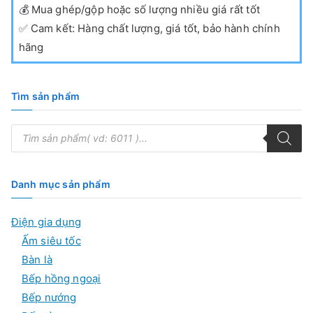
💰
Mua ghép/gộp hoặc số lượng nhiều giá rất tốt
✅
Cam kết: Hàng chất lượng, giá tốt, bảo hành chính
hãng
Tìm sản phẩm
T
ì
m
k
i
ế
Danh mục sản phẩm
m
s
ả
Điện gia dụng
n
p
Ấm siêu tốc
h
ẩ
Bàn là
m
Bếp hồng ngoại
Bếp nướng