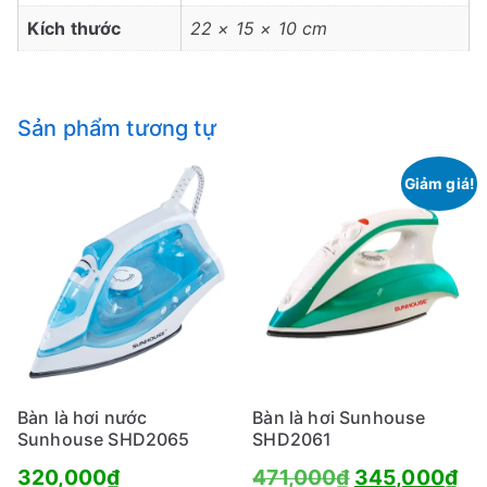
Kích thước
22 × 15 × 10 cm
Sản phẩm tương tự
Giảm giá!
Bàn là hơi nước
Bàn là hơi Sunhouse
Sunhouse SHD2065
SHD2061
Giá
Gi
320,000
₫
471,000
₫
345,000
₫