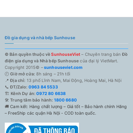
Đồ gia dụng và nhà bếp Sunhouse
© Bản quyền thuộc về
SunhouseViet
– Chuyên trang bán
Đồ
điện gia dụng và Nhà bếp Sunhouse
của đại lý VietMart.
Copyright 2015© –
sunhouseviet.com
🕗
Giờ mở cửa:
8h sáng – 21h tối
📍
Địa chỉ:
13 phố Lĩnh Nam, Mai Động, Hoàng Mai, Hà Nội
📞
ĐT/Zalo:
0963 84 5533
🏗️
Kênh Dự án:
0972 80 6638
🛠️
Trung tâm bảo hành:
1800 6680
🚚
Cam kết: Hàng chất lượng – Giá tốt – Bảo hành chính Hãng
– FreeShip các quận Hà Nội - COD toàn quốc.