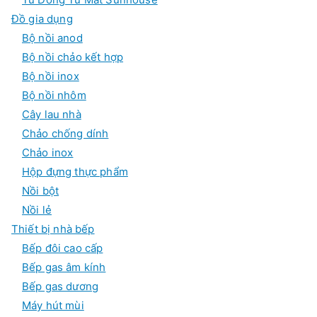
Đồ gia dụng
Bộ nồi anod
Bộ nồi chảo kết hợp
Bộ nồi inox
Bộ nồi nhôm
Cây lau nhà
Chảo chống dính
Chảo inox
Hộp đựng thực phẩm
Nồi bột
Nồi lẻ
Thiết bị nhà bếp
Bếp đôi cao cấp
Bếp gas âm kính
Bếp gas dương
Máy hút mùi