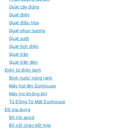
Quạt cây đứng
Quạt điện
Quạt điều hòa
Quạt phun sương
Quạt sưởi
Quạt tích điện
Quạt trần
Quạt trần đèn
Điện tử điện lạnh
Bình nước nóng lạnh
Máy hút ẩm Sunhouse
Máy lọc không khí
Tủ Đông Tủ Mát Sunhouse
Đồ gia dụng
Bộ nồi anod
Bộ nồi chảo kết hợp