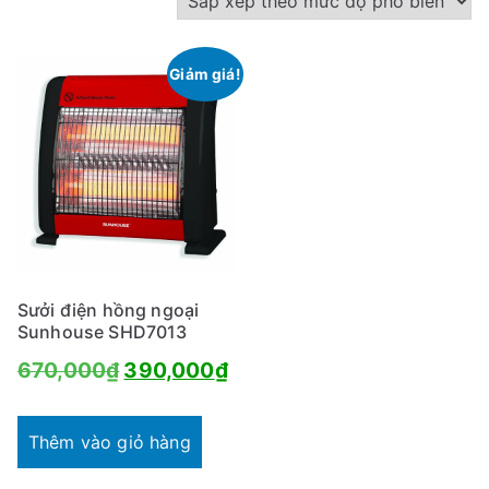
Giảm giá!
Sưởi điện hồng ngoại
Sunhouse SHD7013
Giá
Giá
670,000
₫
390,000
₫
gốc
hiện
là:
tại
Thêm vào giỏ hàng
670,000₫.
là: