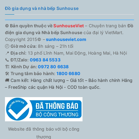
Đồ gia dụng và nhà bếp Sunhouse
© Bản quyền thuộc về
SunhouseViet
– Chuyên trang bán
Đồ
điện gia dụng và Nhà bếp Sunhouse
của đại lý VietMart.
Copyright 2015© –
sunhouseviet.com
🕗
Giờ mở cửa:
8h sáng – 21h tối
📍
Địa chỉ:
13 phố Lĩnh Nam, Mai Động, Hoàng Mai, Hà Nội
📞
ĐT/Zalo:
0963 84 5533
🏗️
Kênh Dự án:
0972 80 6638
🛠️
Trung tâm bảo hành:
1800 6680
🚚
Cam kết: Hàng chất lượng – Giá tốt – Bảo hành chính Hãng
– FreeShip các quận Hà Nội - COD toàn quốc.
Website đã thông báo với bộ công
thương