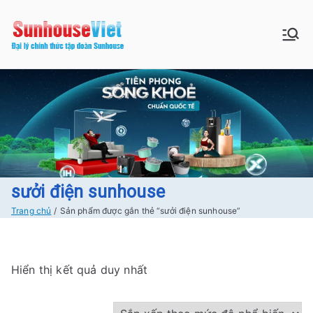
Chuyển
tới
Sunhouse:
Bán buôn bán lẻ hàng Sunhouse
nội
chính Hãng Giá tốt Freeship tại
dung
Đồ gia dụng|
Hà Nội
Điện gia
dụng|Nhà
bếp|Điện
sưởi điện sunhouse
Trang chủ
Sản phẩm được gắn thẻ “sưởi điện sunhouse”
lạnh giá tốt
tại Hà nội
Hiển thị kết quả duy nhất