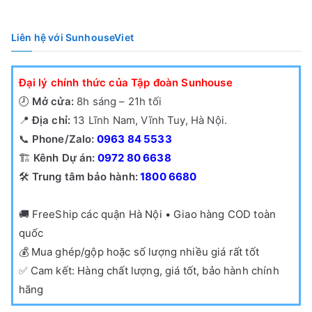
390,000₫.
Liên hệ với SunhouseViet
Đại lý chính thức của Tập đoàn Sunhouse
🕗
Mở cửa:
8h sáng – 21h tối
📍
Địa chỉ:
13 Lĩnh Nam, Vĩnh Tuy, Hà Nội.
📞
Phone/Zalo:
0963 84 5533
🏗️
Kênh Dự án:
0972 80 6638
🛠️
Trung tâm bảo hành:
1800 6680
🚚
FreeShip các quận Hà Nội • Giao hàng COD toàn
quốc
💰
Mua ghép/gộp hoặc số lượng nhiều giá rất tốt
✅
Cam kết: Hàng chất lượng, giá tốt, bảo hành chính
hãng