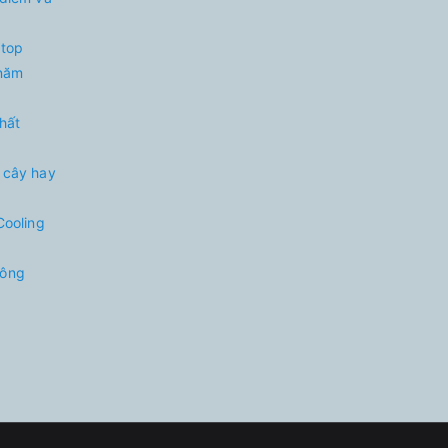
 top
 năm
nhất
 cây hay
Cooling
hông