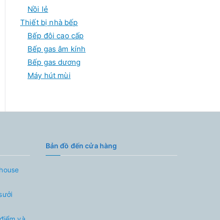
Nồi lẻ
Thiết bị nhà bếp
Bếp đôi cao cấp
Bếp gas âm kính
Bếp gas dương
Máy hút mùi
Bản đồ đến cửa hàng
nhouse
sưởi
 điểm và