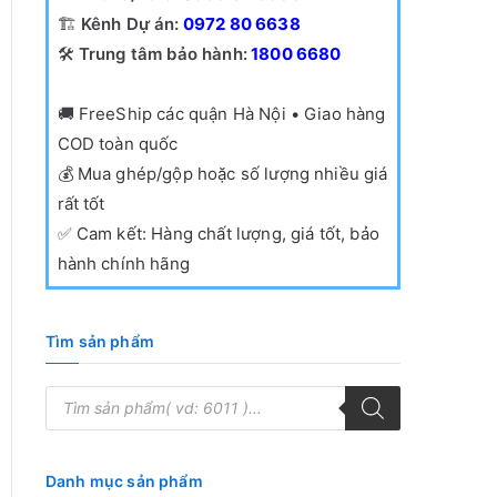
🏗️
Kênh Dự án:
0972 80 6638
🛠️
Trung tâm bảo hành:
1800 6680
🚚
FreeShip các quận Hà Nội • Giao hàng
COD toàn quốc
💰
Mua ghép/gộp hoặc số lượng nhiều giá
rất tốt
✅
Cam kết: Hàng chất lượng, giá tốt, bảo
hành chính hãng
Tìm sản phẩm
T
ì
m
k
i
ế
Danh mục sản phẩm
m