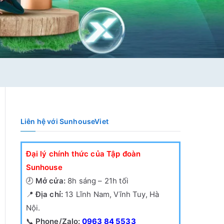
Liên hệ với SunhouseViet
Đại lý chính thức của Tập đoàn
Sunhouse
🕗
Mở cửa:
8h sáng – 21h tối
📍
Địa chỉ:
13 Lĩnh Nam, Vĩnh Tuy, Hà
Nội.
📞
Phone/Zalo:
0963 84 5533