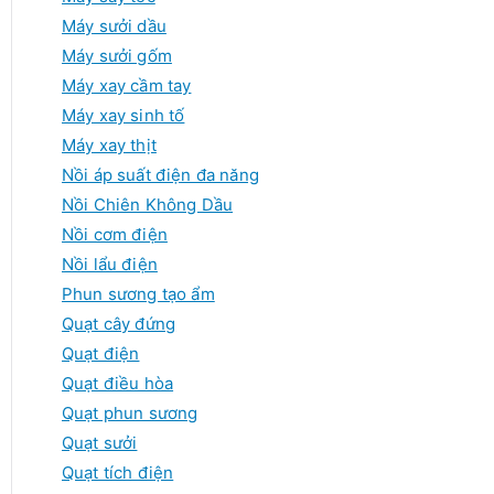
Máy sưởi dầu
Máy sưởi gốm
Máy xay cầm tay
Máy xay sinh tố
Máy xay thịt
Nồi áp suất điện đa năng
Nồi Chiên Không Dầu
Nồi cơm điện
Nồi lẩu điện
Phun sương tạo ẩm
Quạt cây đứng
Quạt điện
Quạt điều hòa
Quạt phun sương
Quạt sưởi
Quạt tích điện