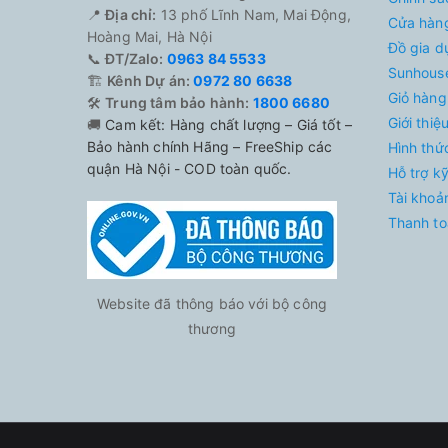
📍
Địa chỉ:
13 phố Lĩnh Nam, Mai Động,
Cửa hàn
Hoàng Mai, Hà Nội
Đồ gia d
📞
ĐT/Zalo:
0963 84 5533
Sunhouse
🏗️
Kênh Dự án:
0972 80 6638
Giỏ hàng
🛠️
Trung tâm bảo hành:
1800 6680
Giới thi
🚚
Cam kết: Hàng chất lượng – Giá tốt –
Bảo hành chính Hãng – FreeShip các
Hình thứ
quận Hà Nội - COD toàn quốc.
Hỗ trợ k
Tài khoả
Thanh to
Website đã thông báo với bộ công
thương