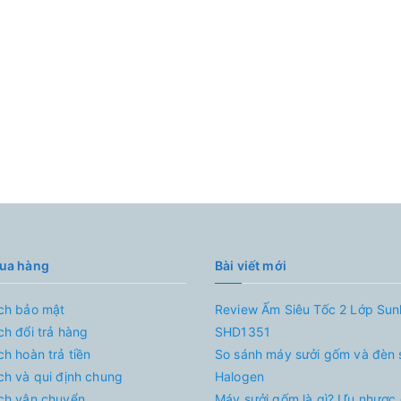
mua hàng
Bài viết mới
ch bảo mật
Review Ấm Siêu Tốc 2 Lớp Su
ch đổi trả hàng
SHD1351
ch hoàn trả tiền
So sánh máy sưởi gốm và đèn 
ch và qui định chung
Halogen
ch vận chuyển
Máy sưởi gốm là gì? Ưu nhược