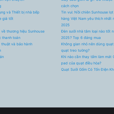
g
cách chọn
ụng và Thiết bị nhà bếp
Tin vui: Nồi chiên Sunhouse lọt
 giá tốt
hàng Việt Nam yêu thích nhất
2025
ệu về thương hiệu Sunhouse
Đèn sưởi nhà tắm loại nào tốt 
c thanh toán
2025? Top 6 đáng mua
ỹ thuật và bảo hành
Không gian nhỏ nên dùng quạt
n
quạt treo tường?
án
Khi nào cần thay tấm làm mát 
pad của quạt điều hòa?
Quạt Sưởi Gốm Có Tốn Điện K