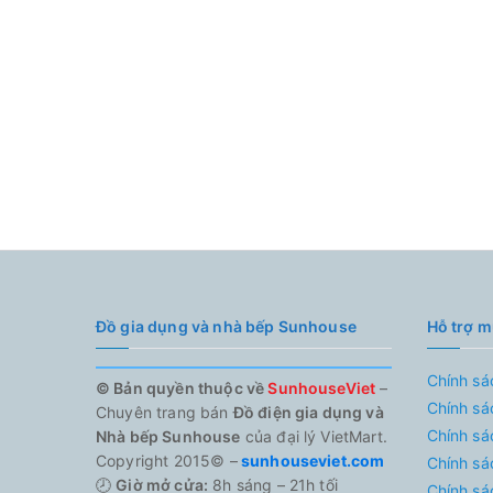
Đồ gia dụng và nhà bếp Sunhouse
Hỗ trợ 
Chính sá
© Bản quyền thuộc về
SunhouseViet
–
Chính sá
Chuyên trang bán
Đồ điện gia dụng và
Chính sá
Nhà bếp Sunhouse
của đại lý VietMart.
Copyright 2015© –
sunhouseviet.com
Chính sá
🕗
Giờ mở cửa:
8h sáng – 21h tối
Chính sá