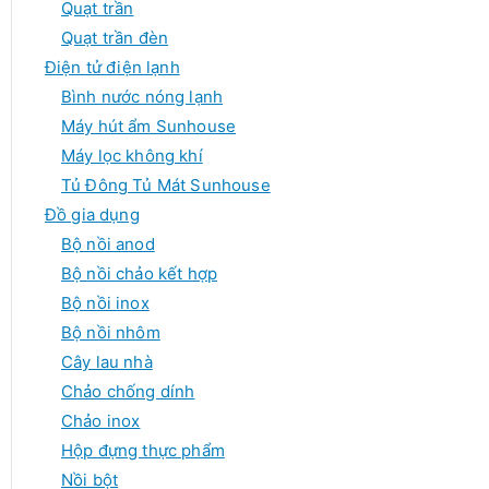
Quạt trần
Quạt trần đèn
Điện tử điện lạnh
Bình nước nóng lạnh
Máy hút ẩm Sunhouse
Máy lọc không khí
Tủ Đông Tủ Mát Sunhouse
Đồ gia dụng
Bộ nồi anod
Bộ nồi chảo kết hợp
Bộ nồi inox
Bộ nồi nhôm
Cây lau nhà
Chảo chống dính
Chảo inox
Hộp đựng thực phẩm
Nồi bột