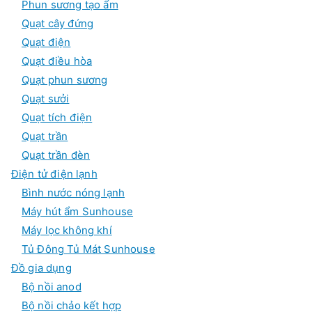
Phun sương tạo ẩm
Quạt cây đứng
Quạt điện
Quạt điều hòa
Quạt phun sương
Quạt sưởi
Quạt tích điện
Quạt trần
Quạt trần đèn
Điện tử điện lạnh
Bình nước nóng lạnh
Máy hút ẩm Sunhouse
Máy lọc không khí
Tủ Đông Tủ Mát Sunhouse
Đồ gia dụng
Bộ nồi anod
Bộ nồi chảo kết hợp