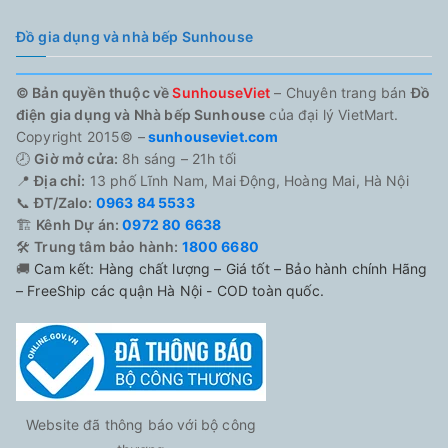
Đồ gia dụng và nhà bếp Sunhouse
© Bản quyền thuộc về
SunhouseViet
– Chuyên trang bán
Đồ
điện gia dụng và Nhà bếp Sunhouse
của đại lý VietMart.
Copyright 2015© –
sunhouseviet.com
🕗
Giờ mở cửa:
8h sáng – 21h tối
📍
Địa chỉ:
13 phố Lĩnh Nam, Mai Động, Hoàng Mai, Hà Nội
📞
ĐT/Zalo:
0963 84 5533
🏗️
Kênh Dự án:
0972 80 6638
🛠️
Trung tâm bảo hành:
1800 6680
🚚
Cam kết: Hàng chất lượng – Giá tốt – Bảo hành chính Hãng
– FreeShip các quận Hà Nội - COD toàn quốc.
Website đã thông báo với bộ công