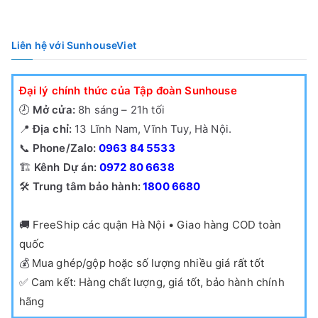
p
h
Liên hệ với SunhouseViet
ổ
b
Đại lý chính thức của Tập đoàn Sunhouse
i
🕗
Mở cửa:
8h sáng – 21h tối
ế
📍
Địa chỉ:
13 Lĩnh Nam, Vĩnh Tuy, Hà Nội.
n
📞
Phone/Zalo:
0963 84 5533
🏗️
Kênh Dự án:
0972 80 6638
🛠️
Trung tâm bảo hành:
1800 6680
🚚
FreeShip các quận Hà Nội • Giao hàng COD toàn
quốc
💰
Mua ghép/gộp hoặc số lượng nhiều giá rất tốt
✅
Cam kết: Hàng chất lượng, giá tốt, bảo hành chính
hãng