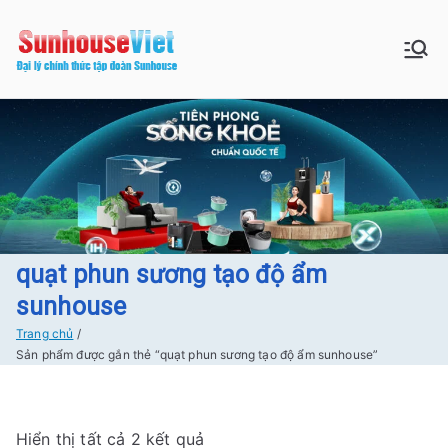
Chuyển
tới
Sunhouse:
Bán buôn bán lẻ hàng Sunhouse
nội
chính Hãng Giá tốt Freeship tại
dung
Đồ gia dụng|
Hà Nội
Điện gia
dụng|Nhà
bếp|Điện
quạt phun sương tạo độ ẩm
sunhouse
lạnh giá tốt
Trang chủ
Sản phẩm được gắn thẻ “quạt phun sương tạo độ ẩm sunhouse”
tại Hà nội
Đ
Hiển thị tất cả 2 kết quả