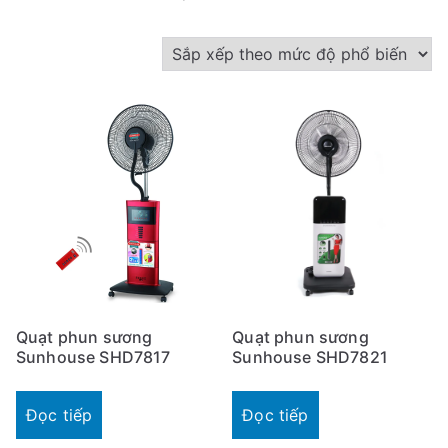
ã
s
ắ
p
x
ế
p
t
h
e
o
m
Quạt phun sương
Quạt phun sương
ứ
Sunhouse SHD7817
Sunhouse SHD7821
c
đ
Đọc tiếp
Đọc tiếp
ộ