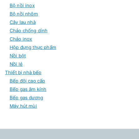
Bộ nồi inox
Bộ nồi nhôm
Cây lau nhà
Chảo chống dính
Chảo inox
Hộp đựng thực phẩm
Nồi bột
Nồi lẻ
Thiết bị nhà bếp
Bếp đôi cao cấp
Bếp gas âm kính
Bếp gas dương
Máy hút mùi