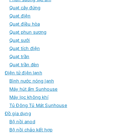
Quạt cây đứng
Quạt điện
Quạt điều hòa
Quạt phun sương
Quạt sưởi
Quạt tích điện
Quạt trần
Quạt trần đèn
Điện tử điện lạnh
Bình nước nóng lạnh
Máy hút ẩm Sunhouse
Máy lọc không khí
Tủ Đông Tủ Mát Sunhouse
Đồ gia dụng
Bộ nồi anod
Bộ nồi chảo kết hợp