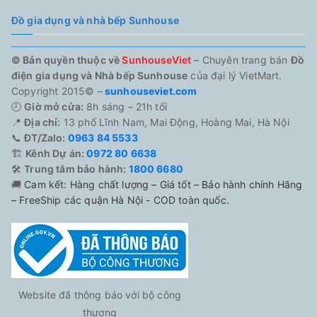
Đồ gia dụng và nhà bếp Sunhouse
© Bản quyền thuộc về
SunhouseViet
– Chuyên trang bán
Đồ
điện gia dụng và Nhà bếp Sunhouse
của đại lý VietMart.
Copyright 2015© –
sunhouseviet.com
🕗
Giờ mở cửa:
8h sáng – 21h tối
📍
Địa chỉ:
13 phố Lĩnh Nam, Mai Động, Hoàng Mai, Hà Nội
📞
ĐT/Zalo:
0963 84 5533
🏗️
Kênh Dự án:
0972 80 6638
🛠️
Trung tâm bảo hành:
1800 6680
🚚
Cam kết: Hàng chất lượng – Giá tốt – Bảo hành chính Hãng
– FreeShip các quận Hà Nội - COD toàn quốc.
Website đã thông báo với bộ công
thương