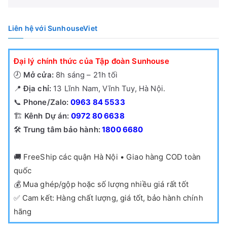
Liên hệ với SunhouseViet
Đại lý chính thức của Tập đoàn Sunhouse
🕗
Mở cửa:
8h sáng – 21h tối
📍
Địa chỉ:
13 Lĩnh Nam, Vĩnh Tuy, Hà Nội.
📞
Phone/Zalo:
0963 84 5533
🏗️
Kênh Dự án:
0972 80 6638
🛠️
Trung tâm bảo hành:
1800 6680
🚚
FreeShip các quận Hà Nội • Giao hàng COD toàn
quốc
💰
Mua ghép/gộp hoặc số lượng nhiều giá rất tốt
✅
Cam kết: Hàng chất lượng, giá tốt, bảo hành chính
hãng