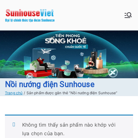
Chuyển
tới
Sunhouse:
Bán buôn bán lẻ hàng Sunhouse
nội
chính Hãng Giá tốt Freeship tại
dung
Đồ gia dụng|
Hà Nội
Điện gia
dụng|Nhà
bếp|Điện
Nồi nướng điện Sunhouse
Trang chủ
Sản phẩm được gắn thẻ “Nồi nướng điện Sunhouse”
lạnh giá tốt
tại Hà nội
Không tìm thấy sản phẩm nào khớp với
lựa chọn của bạn.