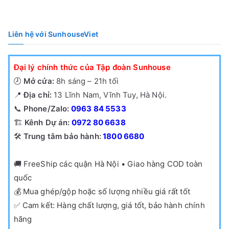
Liên hệ với SunhouseViet
Đại lý chính thức của Tập đoàn Sunhouse
🕗
Mở cửa:
8h sáng – 21h tối
📍
Địa chỉ:
13 Lĩnh Nam, Vĩnh Tuy, Hà Nội.
📞
Phone/Zalo:
0963 84 5533
🏗️
Kênh Dự án:
0972 80 6638
🛠️
Trung tâm bảo hành:
1800 6680
🚚
FreeShip các quận Hà Nội • Giao hàng COD toàn
quốc
💰
Mua ghép/gộp hoặc số lượng nhiều giá rất tốt
✅
Cam kết: Hàng chất lượng, giá tốt, bảo hành chính
hãng