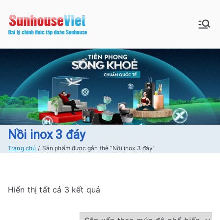
Chuyển
tới
Sunhouse:
Bán buôn bán lẻ hàng Sunhouse
nội
chính Hãng Giá tốt Freeship tại
dung
Đồ gia dụng|
Hà Nội
Điện gia
dụng|Nhà
bếp|Điện
Nồi inox 3 đáy
Trang chủ
Sản phẩm được gắn thẻ “Nồi inox 3 đáy”
lạnh giá tốt
tại Hà nội
Đ
Hiển thị tất cả 3 kết quả
ã
s