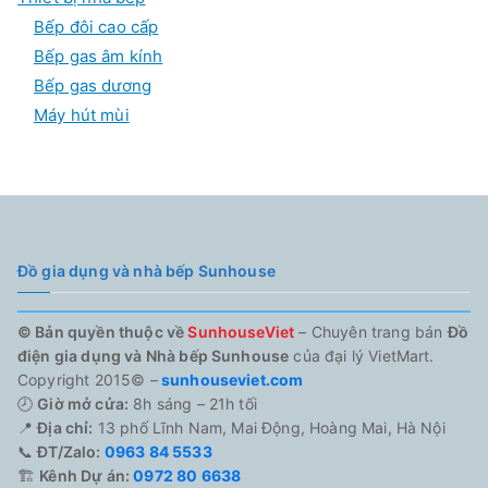
Bếp đôi cao cấp
Bếp gas âm kính
Bếp gas dương
Máy hút mùi
Đồ gia dụng và nhà bếp Sunhouse
© Bản quyền thuộc về
SunhouseViet
– Chuyên trang bán
Đồ
điện gia dụng và Nhà bếp Sunhouse
của đại lý VietMart.
Copyright 2015© –
sunhouseviet.com
🕗
Giờ mở cửa:
8h sáng – 21h tối
📍
Địa chỉ:
13 phố Lĩnh Nam, Mai Động, Hoàng Mai, Hà Nội
📞
ĐT/Zalo:
0963 84 5533
🏗️
Kênh Dự án:
0972 80 6638