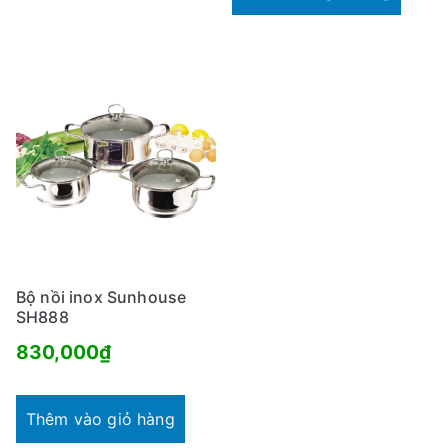
ổ
là:
b
899,000₫.
i
ế
n
Bộ nồi inox Sunhouse
SH888
830,000
₫
Thêm vào giỏ hàng