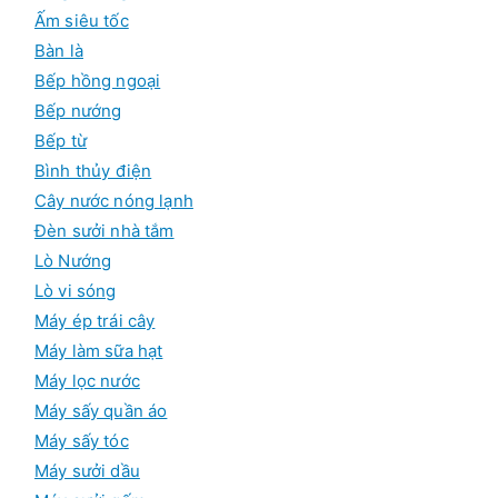
h
đ
Ấm siêu tốc
i
a
Bàn là
ể
Bếp hồng ngoại
u
Bếp nướng
Bếp từ
Bình thủy điện
Cây nước nóng lạnh
Đèn sưởi nhà tắm
Lò Nướng
Lò vi sóng
Máy ép trái cây
Máy làm sữa hạt
Máy lọc nước
Máy sấy quần áo
Máy sấy tóc
Máy sưởi dầu