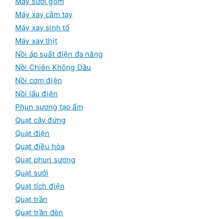
Máy sưởi gốm
Máy xay cầm tay
Máy xay sinh tố
Máy xay thịt
Nồi áp suất điện đa năng
Nồi Chiên Không Dầu
Nồi cơm điện
Nồi lẩu điện
Phun sương tạo ẩm
Quạt cây đứng
Quạt điện
Quạt điều hòa
Quạt phun sương
Quạt sưởi
Quạt tích điện
Quạt trần
Quạt trần đèn