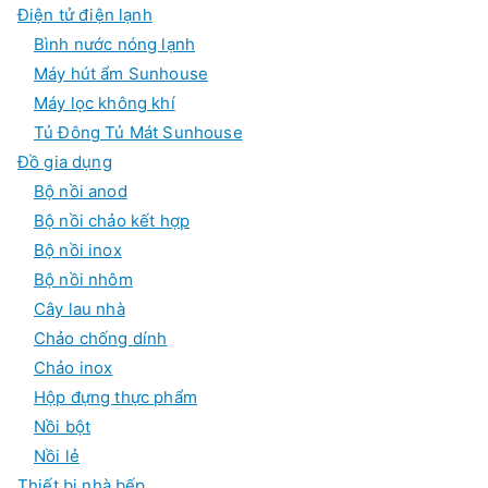
Điện tử điện lạnh
Bình nước nóng lạnh
Máy hút ẩm Sunhouse
Máy lọc không khí
Tủ Đông Tủ Mát Sunhouse
Đồ gia dụng
Bộ nồi anod
Bộ nồi chảo kết hợp
Bộ nồi inox
Bộ nồi nhôm
Cây lau nhà
Chảo chống dính
Chảo inox
Hộp đựng thực phẩm
Nồi bột
Nồi lẻ
Thiết bị nhà bếp