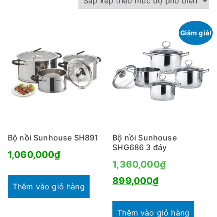
ắ
p
Giảm giá!
x
ế
p
t
h
e
o
m
Bộ nồi Sunhouse SH891
Bộ nồi Sunhouse
ứ
SHG686 3 đáy
1,060,000
₫
c
Giá
1,360,000
₫
đ
Giá
gốc
899,000
₫
ộ
Thêm vào giỏ hàng
hiện
là:
p
tại
1,360,000₫
Thêm vào giỏ hàng
h