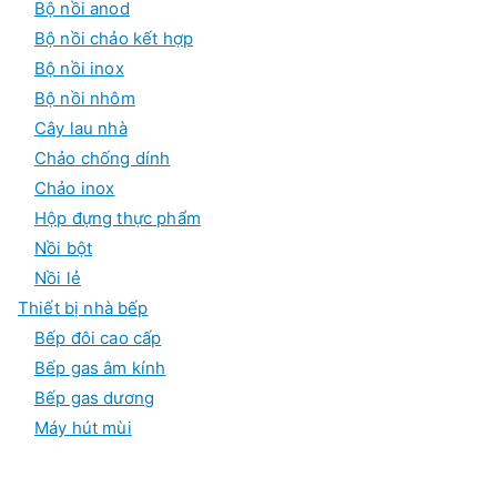
Bộ nồi anod
Bộ nồi chảo kết hợp
Bộ nồi inox
Bộ nồi nhôm
Cây lau nhà
Chảo chống dính
Chảo inox
Hộp đựng thực phẩm
Nồi bột
Nồi lẻ
Thiết bị nhà bếp
Bếp đôi cao cấp
Bếp gas âm kính
Bếp gas dương
Máy hút mùi