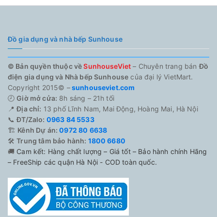
Đồ gia dụng và nhà bếp Sunhouse
© Bản quyền thuộc về
SunhouseViet
– Chuyên trang bán
Đồ
điện gia dụng và Nhà bếp Sunhouse
của đại lý VietMart.
Copyright 2015© –
sunhouseviet.com
🕗
Giờ mở cửa:
8h sáng – 21h tối
📍
Địa chỉ:
13 phố Lĩnh Nam, Mai Động, Hoàng Mai, Hà Nội
📞
ĐT/Zalo:
0963 84 5533
🏗️
Kênh Dự án:
0972 80 6638
🛠️
Trung tâm bảo hành:
1800 6680
🚚
Cam kết: Hàng chất lượng – Giá tốt – Bảo hành chính Hãng
– FreeShip các quận Hà Nội - COD toàn quốc.