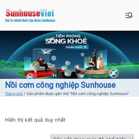
Chuyển
tới
Sunhouse:
Bán buôn bán lẻ hàng Sunhouse
nội
chính Hãng Giá tốt Freeship tại
dung
Đồ gia dụng|
Hà Nội
Điện gia
dụng|Nhà
bếp|Điện
Nồi cơm công nghiệp Sunhouse
Trang chủ
Sản phẩm được gắn thẻ “Nồi cơm công nghiệp Sunhouse”
lạnh giá tốt
tại Hà nội
Hiển thị kết quả duy nhất