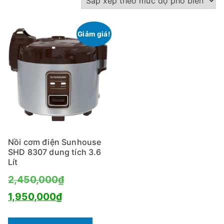
Giảm giá!
Nồi cơm điện Sunhouse
SHD 8307 dung tích 3.6
Lít
Giá
2,450,000
₫
Giá
gốc
1,950,000
₫
hiện
là: