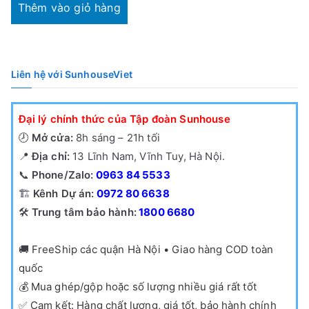
tại
2,450,000₫.
Thêm vào giỏ hàng
là:
1,950,000₫.
Liên hệ với SunhouseViet
Đại lý chính thức của Tập đoàn Sunhouse
🕗
Mở cửa:
8h sáng – 21h tối
📍
Địa chỉ:
13 Lĩnh Nam, Vĩnh Tuy, Hà Nội.
📞
Phone/Zalo:
0963 84 5533
🏗️
Kênh Dự án:
0972 80 6638
🛠️
Trung tâm bảo hành:
1800 6680
🚚
FreeShip các quận Hà Nội • Giao hàng COD toàn
quốc
💰
Mua ghép/gộp hoặc số lượng nhiều giá rất tốt
✅
Cam kết: Hàng chất lượng, giá tốt, bảo hành chính