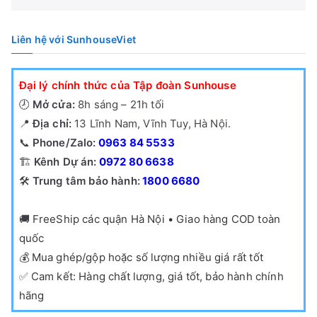
Liên hệ với SunhouseViet
Đại lý chính thức của Tập đoàn Sunhouse
🕗
Mở cửa:
8h sáng – 21h tối
📍
Địa chỉ:
13 Lĩnh Nam, Vĩnh Tuy, Hà Nội.
📞
Phone/Zalo:
0963 84 5533
🏗️
Kênh Dự án:
0972 80 6638
🛠️
Trung tâm bảo hành:
1800 6680
🚚
FreeShip các quận Hà Nội • Giao hàng COD toàn
quốc
💰
Mua ghép/gộp hoặc số lượng nhiều giá rất tốt
✅
Cam kết: Hàng chất lượng, giá tốt, bảo hành chính
hãng