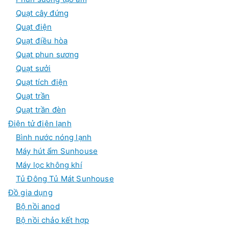
Quạt cây đứng
Quạt điện
Quạt điều hòa
Quạt phun sương
Quạt sưởi
Quạt tích điện
Quạt trần
Quạt trần đèn
Điện tử điện lạnh
Bình nước nóng lạnh
Máy hút ẩm Sunhouse
Máy lọc không khí
Tủ Đông Tủ Mát Sunhouse
Đồ gia dụng
Bộ nồi anod
Bộ nồi chảo kết hợp