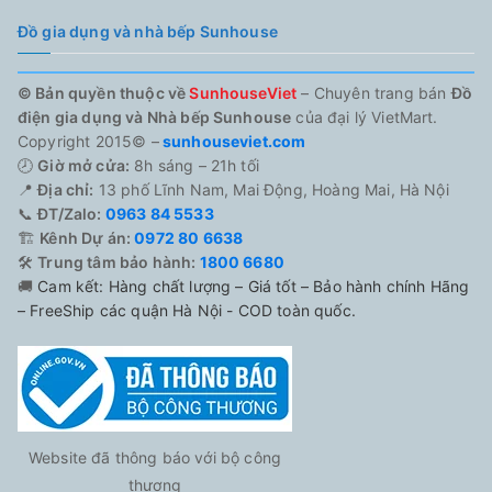
Đồ gia dụng và nhà bếp Sunhouse
© Bản quyền thuộc về
SunhouseViet
– Chuyên trang bán
Đồ
điện gia dụng và Nhà bếp Sunhouse
của đại lý VietMart.
Copyright 2015© –
sunhouseviet.com
🕗
Giờ mở cửa:
8h sáng – 21h tối
📍
Địa chỉ:
13 phố Lĩnh Nam, Mai Động, Hoàng Mai, Hà Nội
📞
ĐT/Zalo:
0963 84 5533
🏗️
Kênh Dự án:
0972 80 6638
🛠️
Trung tâm bảo hành:
1800 6680
🚚
Cam kết: Hàng chất lượng – Giá tốt – Bảo hành chính Hãng
– FreeShip các quận Hà Nội - COD toàn quốc.
Website đã thông báo với bộ công
thương