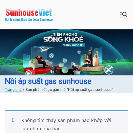
Chuyển
tới
Sunhouse:
Bán buôn bán lẻ hàng Sunhouse
nội
chính Hãng Giá tốt Freeship tại
dung
Đồ gia dụng|
Hà Nội
Điện gia
dụng|Nhà
bếp|Điện
Nồi áp suất gas sunhouse
Trang chủ
Sản phẩm được gắn thẻ “Nồi áp suất gas sunhouse”
lạnh giá tốt
tại Hà nội
Không tìm thấy sản phẩm nào khớp với
lựa chọn của bạn.