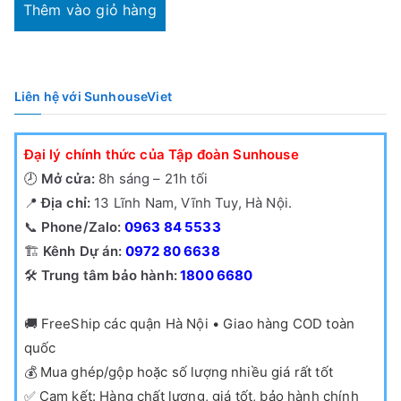
1,690,000₫.
tại
Thêm vào giỏ hàng
là:
1,480,000₫.
Liên hệ với SunhouseViet
Đại lý chính thức của Tập đoàn Sunhouse
🕗
Mở cửa:
8h sáng – 21h tối
📍
Địa chỉ:
13 Lĩnh Nam, Vĩnh Tuy, Hà Nội.
📞
Phone/Zalo:
0963 84 5533
🏗️
Kênh Dự án:
0972 80 6638
🛠️
Trung tâm bảo hành:
1800 6680
🚚
FreeShip các quận Hà Nội • Giao hàng COD toàn
quốc
💰
Mua ghép/gộp hoặc số lượng nhiều giá rất tốt
✅
Cam kết: Hàng chất lượng, giá tốt, bảo hành chính