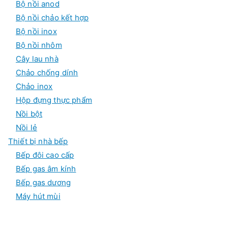
Bộ nồi anod
Bộ nồi chảo kết hợp
Bộ nồi inox
Bộ nồi nhôm
Cây lau nhà
Chảo chống dính
Chảo inox
Hộp đựng thực phẩm
Nồi bột
Nồi lẻ
Thiết bị nhà bếp
Bếp đôi cao cấp
Bếp gas âm kính
Bếp gas dương
Máy hút mùi