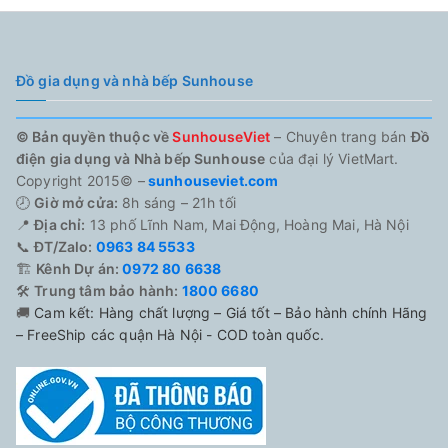
Đồ gia dụng và nhà bếp Sunhouse
© Bản quyền thuộc về
SunhouseViet
– Chuyên trang bán
Đồ
điện gia dụng và Nhà bếp Sunhouse
của đại lý VietMart.
Copyright 2015© –
sunhouseviet.com
🕗
Giờ mở cửa:
8h sáng – 21h tối
📍
Địa chỉ:
13 phố Lĩnh Nam, Mai Động, Hoàng Mai, Hà Nội
📞
ĐT/Zalo:
0963 84 5533
🏗️
Kênh Dự án:
0972 80 6638
🛠️
Trung tâm bảo hành:
1800 6680
🚚
Cam kết: Hàng chất lượng – Giá tốt – Bảo hành chính Hãng
– FreeShip các quận Hà Nội - COD toàn quốc.