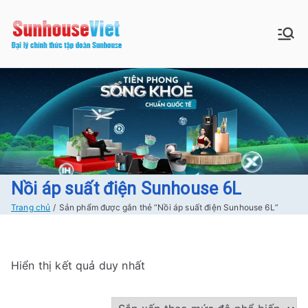
Chuyển
tới
Sunhouse:
Bán buôn bán lẻ hàng Sunhouse
nội
chính Hãng Giá tốt Freeship tại
dung
Đồ gia dụng|
Hà Nội
Điện gia
dụng|Nhà
bếp|Điện
Nồi áp suất điện Sunhouse 6L
Trang chủ
Sản phẩm được gắn thẻ “Nồi áp suất điện Sunhouse 6L”
lạnh giá tốt
tại Hà nội
Hiển thị kết quả duy nhất