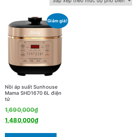
Giảm giá!
Nồi áp suất Sunhouse
Mama SHD1670 6L điện
tử
Giá
1,690,000
₫
gốc
Giá
1,480,000
₫
là:
hiện