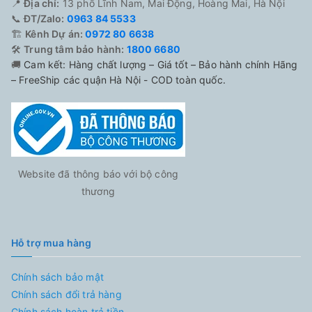
📍
Địa chỉ:
13 phố Lĩnh Nam, Mai Động, Hoàng Mai, Hà Nội
📞
ĐT/Zalo:
0963 84 5533
🏗️
Kênh Dự án:
0972 80 6638
🛠️
Trung tâm bảo hành:
1800 6680
🚚
Cam kết: Hàng chất lượng – Giá tốt – Bảo hành chính Hãng
– FreeShip các quận Hà Nội - COD toàn quốc.
Website đã thông báo với bộ công
thương
Hỗ trợ mua hàng
Chính sách bảo mật
Chính sách đổi trả hàng
Chính sách hoàn trả tiền