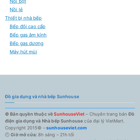
Nồi bột
Nồi lẻ
Thiết bị nhà bếp
Bếp đôi cao cấp
Bếp gas âm kính
Bếp gas dương
Máy hút mùi
Đồ gia dụng và nhà bếp Sunhouse
© Bản quyền thuộc về
SunhouseViet
– Chuyên trang bán
Đồ
điện gia dụng và Nhà bếp Sunhouse
của đại lý VietMart.
Copyright 2015© –
sunhouseviet.com
🕗
Giờ mở cửa:
8h sáng – 21h tối