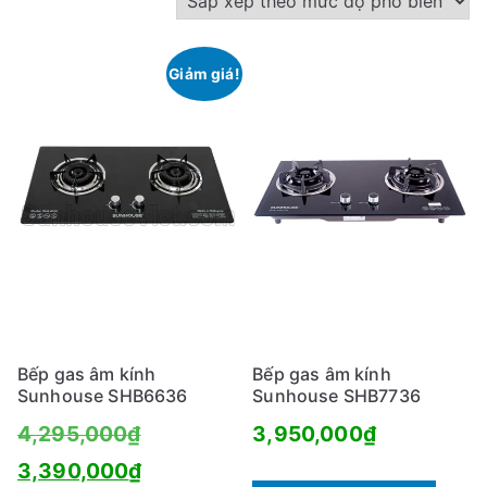
ắ
p
Giảm giá!
x
ế
p
t
h
e
o
m
ứ
c
Bếp gas âm kính
Bếp gas âm kính
đ
Sunhouse SHB6636
Sunhouse SHB7736
ộ
Giá
4,295,000
₫
3,950,000
₫
p
gốc
Giá
3,390,000
₫
h