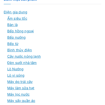
t
i
Điện gia dụng
h
đ
Ấm siêu tốc
i
a
Bàn là
ể
Bếp hồng ngoại
u
Bếp nướng
Bếp từ
Bình thủy điện
Cây nước nóng lạnh
Đèn sưởi nhà tắm
Lò Nướng
Lò vi sóng
Máy ép trái cây
Máy làm sữa hạt
Máy lọc nước
Máy sấy quần áo