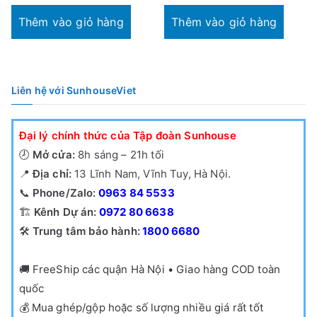
Thêm vào giỏ hàng
Thêm vào giỏ hàng
Liên hệ với SunhouseViet
Đại lý chính thức của Tập đoàn Sunhouse
🕗
Mở cửa:
8h sáng – 21h tối
📍
Địa chỉ:
13 Lĩnh Nam, Vĩnh Tuy, Hà Nội.
📞
Phone/Zalo:
0963 84 5533
🏗️
Kênh Dự án:
0972 80 6638
🛠️
Trung tâm bảo hành:
1800 6680
🚚
FreeShip các quận Hà Nội • Giao hàng COD toàn
quốc
💰
Mua ghép/gộp hoặc số lượng nhiều giá rất tốt