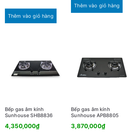
là:
hiện
Thêm vào giỏ hàng
ổ
b
4,295,000₫.
tại
Thêm vào giỏ hàng
i
là:
ế
3,390,000₫.
n
Bếp gas âm kính
Bếp gas âm kính
Sunhouse SHB8836
Sunhouse APB8805
4,350,000
₫
3,870,000
₫