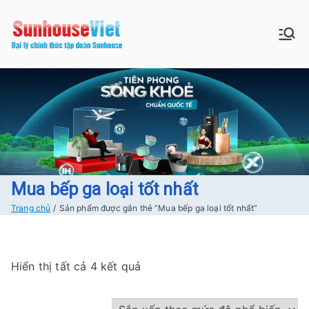
Chuyển
tới
Sunhouse:
Bán buôn bán lẻ hàng Sunhouse
nội
chính Hãng Giá tốt Freeship tại
dung
Đồ gia dụng|
Hà Nội
Điện gia
dụng|Nhà
bếp|Điện
Mua bếp ga loại tốt nhất
Trang chủ
Sản phẩm được gắn thẻ “Mua bếp ga loại tốt nhất”
lạnh giá tốt
tại Hà nội
Đ
Hiển thị tất cả 4 kết quả
ã
s