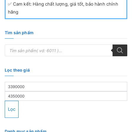
✅
Cam kết: Hàng chất lượng, giá tốt, bảo hành chính
hãng
Tìm sản phẩm
T
ì
m
k
i
ế
Lọc theo giá
m
s
ả
n
G
p
h
i
G
ẩ
m
á
i
Lọc
t
á
ố
t
Danh mục sản phẩm
i
ố