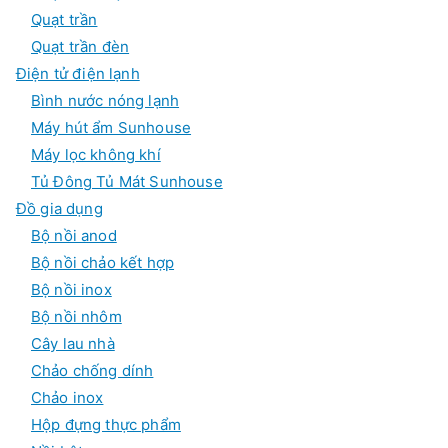
Quạt trần
Quạt trần đèn
Điện tử điện lạnh
Bình nước nóng lạnh
Máy hút ẩm Sunhouse
Máy lọc không khí
Tủ Đông Tủ Mát Sunhouse
Đồ gia dụng
Bộ nồi anod
Bộ nồi chảo kết hợp
Bộ nồi inox
Bộ nồi nhôm
Cây lau nhà
Chảo chống dính
Chảo inox
Hộp đựng thực phẩm