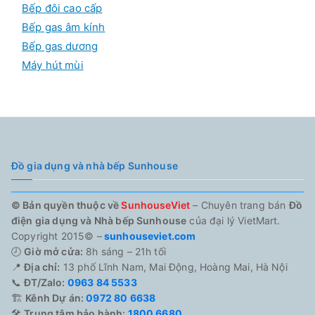
Bếp đôi cao cấp
Bếp gas âm kính
Bếp gas dương
Máy hút mùi
Đồ gia dụng và nhà bếp Sunhouse
© Bản quyền thuộc về
SunhouseViet
– Chuyên trang bán
Đồ
điện gia dụng và Nhà bếp Sunhouse
của đại lý VietMart.
Copyright 2015© –
sunhouseviet.com
🕗
Giờ mở cửa:
8h sáng – 21h tối
📍
Địa chỉ:
13 phố Lĩnh Nam, Mai Động, Hoàng Mai, Hà Nội
📞
ĐT/Zalo:
0963 84 5533
🏗️
Kênh Dự án:
0972 80 6638
🛠️
Trung tâm bảo hành:
1800 6680