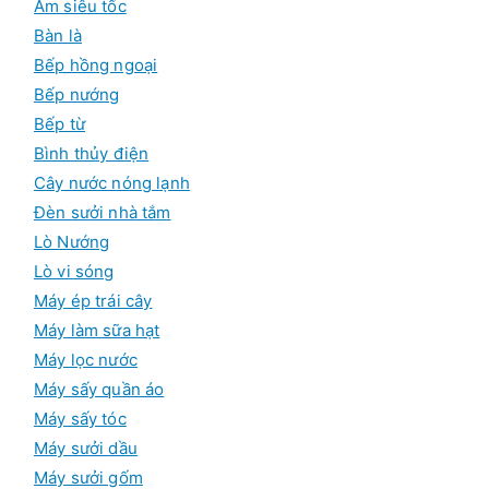
Ấm siêu tốc
i
a
Bàn là
ể
Bếp hồng ngoại
u
Bếp nướng
Bếp từ
Bình thủy điện
Cây nước nóng lạnh
Đèn sưởi nhà tắm
Lò Nướng
Lò vi sóng
Máy ép trái cây
Máy làm sữa hạt
Máy lọc nước
Máy sấy quần áo
Máy sấy tóc
Máy sưởi dầu
Máy sưởi gốm