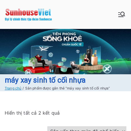
Chuyển
tới
Sunhouse:
Bán buôn bán lẻ hàng Sunhouse
nội
chính Hãng Giá tốt Freeship tại
dung
Đồ gia dụng|
Hà Nội
Điện gia
dụng|Nhà
bếp|Điện
máy xay sinh tố cối nhựa
Trang chủ
Sản phẩm được gắn thẻ “máy xay sinh tố cối nhựa”
lạnh giá tốt
tại Hà nội
Đ
Hiển thị tất cả 2 kết quả
ã
s