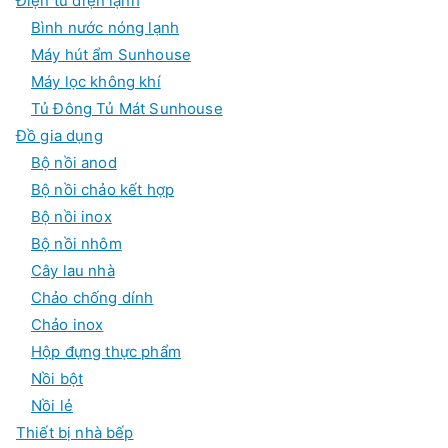
Điện tử điện lạnh
Bình nước nóng lạnh
Máy hút ẩm Sunhouse
Máy lọc không khí
Tủ Đông Tủ Mát Sunhouse
Đồ gia dụng
Bộ nồi anod
Bộ nồi chảo kết hợp
Bộ nồi inox
Bộ nồi nhôm
Cây lau nhà
Chảo chống dính
Chảo inox
Hộp đựng thực phẩm
Nồi bột
Nồi lẻ
Thiết bị nhà bếp