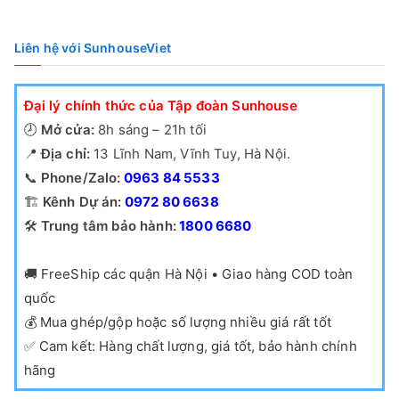
ổ
860,000₫.
73
b
Liên hệ với SunhouseViet
i
ế
Đại lý chính thức của Tập đoàn Sunhouse
n
🕗
Mở cửa:
8h sáng – 21h tối
📍
Địa chỉ:
13 Lĩnh Nam, Vĩnh Tuy, Hà Nội.
📞
Phone/Zalo:
0963 84 5533
🏗️
Kênh Dự án:
0972 80 6638
🛠️
Trung tâm bảo hành:
1800 6680
🚚
FreeShip các quận Hà Nội • Giao hàng COD toàn
quốc
💰
Mua ghép/gộp hoặc số lượng nhiều giá rất tốt
✅
Cam kết: Hàng chất lượng, giá tốt, bảo hành chính
hãng