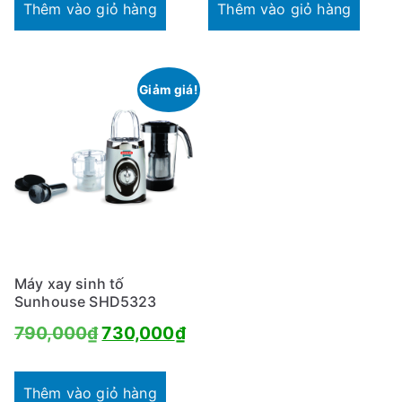
là:
tạ
Thêm vào giỏ hàng
Thêm vào giỏ hàng
p
965,000₫.
là
h
ổ
8
b
Giảm giá!
i
ế
n
Máy xay sinh tố
Sunhouse SHD5323
Giá
Giá
790,000
₫
730,000
₫
gốc
hiện
là:
tại
Thêm vào giỏ hàng