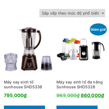
ã
s
ắ
p
Giảm giá!
x
ế
p
t
h
e
o
m
Máy xay sinh tố
Máy xay sinh tố đa năng
ứ
sunhouse SHD5338
Sunhouse SHD5328
c
Giá
Gi
795,000
₫
965,000
₫
860,000
₫
đ
gốc
hi
ộ