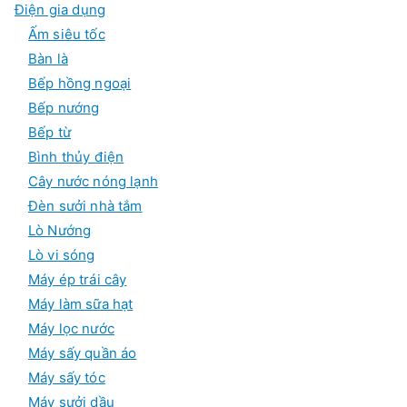
Điện gia dụng
h
đ
Ấm siêu tốc
i
a
Bàn là
ể
Bếp hồng ngoại
u
Bếp nướng
Bếp từ
Bình thủy điện
Cây nước nóng lạnh
Đèn sưởi nhà tắm
Lò Nướng
Lò vi sóng
Máy ép trái cây
Máy làm sữa hạt
Máy lọc nước
Máy sấy quần áo
Máy sấy tóc
Máy sưởi dầu