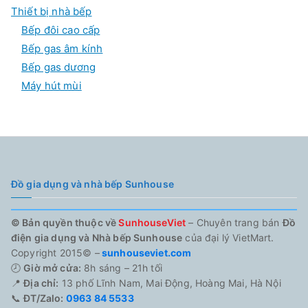
Thiết bị nhà bếp
Bếp đôi cao cấp
Bếp gas âm kính
Bếp gas dương
Máy hút mùi
Đồ gia dụng và nhà bếp Sunhouse
© Bản quyền thuộc về
SunhouseViet
– Chuyên trang bán
Đồ
điện gia dụng và Nhà bếp Sunhouse
của đại lý VietMart.
Copyright 2015© –
sunhouseviet.com
🕗
Giờ mở cửa:
8h sáng – 21h tối
📍
Địa chỉ:
13 phố Lĩnh Nam, Mai Động, Hoàng Mai, Hà Nội
📞
ĐT/Zalo:
0963 84 5533