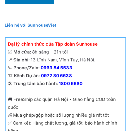
790,000₫.
là:
730,000₫.
Liên hệ với SunhouseViet
Đại lý chính thức của Tập đoàn Sunhouse
🕗
Mở cửa:
8h sáng – 21h tối
📍
Địa chỉ:
13 Lĩnh Nam, Vĩnh Tuy, Hà Nội.
📞
Phone/Zalo:
0963 84 5533
🏗️
Kênh Dự án:
0972 80 6638
🛠️
Trung tâm bảo hành:
1800 6680
🚚
FreeShip các quận Hà Nội • Giao hàng COD toàn
quốc
💰
Mua ghép/gộp hoặc số lượng nhiều giá rất tốt
✅
Cam kết: Hàng chất lượng, giá tốt, bảo hành chính
hãng