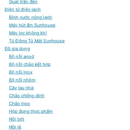
Quạt trần đèn
Điện tử điện lạnh
Bình nước nóng lạnh
Máy hút ẩm Sunhouse
Máy lọc không khí
Tủ Đông Tủ Mát Sunhouse
Đồ gia dụng
Bộ nồi anod
Bộ nồi chảo kết hợp
Bộ nồi inox
Bộ nồi nhôm
Cây lau nhà
Chảo chống dính
Chảo inox
Hộp đựng thực phẩm
Nồi bột
Nồi lẻ