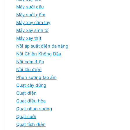
Máy sưởi dầu
Máy sưởi gốm
Máy xay cầm tay
Máy xay sinh tố
Máy xay thịt
Nồi áp suất điện đa năng
Nồi Chiên Không Dầu
Nồi cơm điện
Nồi lẩu điện
Phun sương tạo ẩm
Quạt cây đứng
Quạt điện
Quạt điều hòa
Quạt phun sương
Quạt sưởi
Quạt tích điện