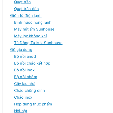
Quạt trần
Quạt trần đèn
Điện tử điện lạnh
Bình nước nóng lạnh
Máy hút ẩm Sunhouse
Máy lọc không khí
Tủ Đông Tủ Mát Sunhouse
Đồ gia dụng
Bộ nồi anod
Bộ nồi chảo kết hợp
Bộ nồi inox
Bộ nồi nhôm
Cây lau nhà
Chảo chống dính
Chảo inox
Hộp đựng thực phẩm
Nồi bột