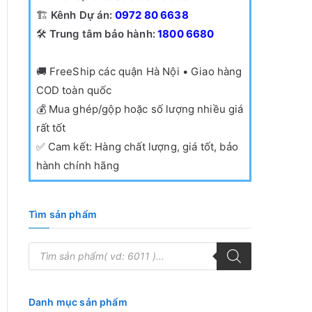
🏗️
Kênh Dự án:
0972 80 6638
🛠️
Trung tâm bảo hành:
1800 6680
🚚
FreeShip các quận Hà Nội • Giao hàng
COD toàn quốc
💰
Mua ghép/gộp hoặc số lượng nhiều giá
rất tốt
✅
Cam kết: Hàng chất lượng, giá tốt, bảo
hành chính hãng
Tìm sản phẩm
T
ì
m
k
i
ế
Danh mục sản phẩm
m