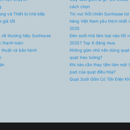
g
cách chọn
ụng và Thiết bị nhà bếp
Tin vui: Nồi chiên Sunhouse lọt
 giá tốt
hàng Việt Nam yêu thích nhất
2025
ệu về thương hiệu Sunhouse
Đèn sưởi nhà tắm loại nào tốt 
c thanh toán
2025? Top 6 đáng mua
ỹ thuật và bảo hành
Không gian nhỏ nên dùng quạt
n
quạt treo tường?
án
Khi nào cần thay tấm làm mát 
pad của quạt điều hòa?
Quạt Sưởi Gốm Có Tốn Điện K