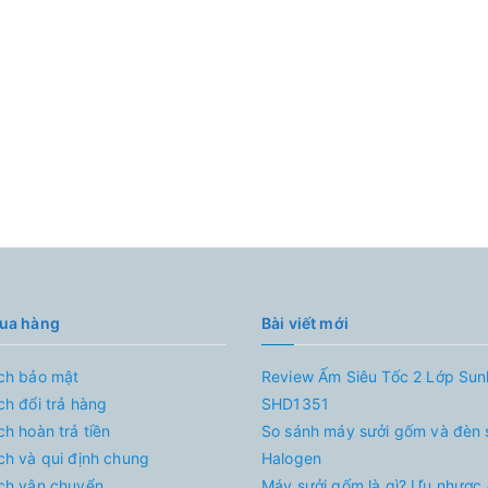
mua hàng
Bài viết mới
ch bảo mật
Review Ấm Siêu Tốc 2 Lớp Su
ch đổi trả hàng
SHD1351
ch hoàn trả tiền
So sánh máy sưởi gốm và đèn 
ch và qui định chung
Halogen
ch vận chuyển
Máy sưởi gốm là gì? Ưu nhược