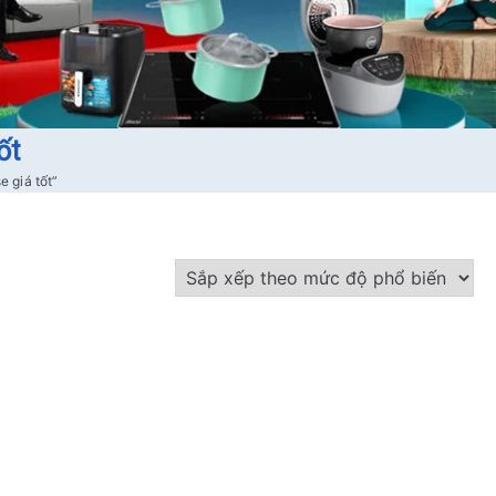
ốt
 giá tốt”