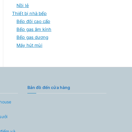
Nồi lẻ
Thiết bị nhà bếp
Bếp đôi cao cấp
Bếp gas âm kính
Bếp gas dương
Máy hút mùi
Bản đồ đến cửa hàng
nhouse
sưởi
 điểm và