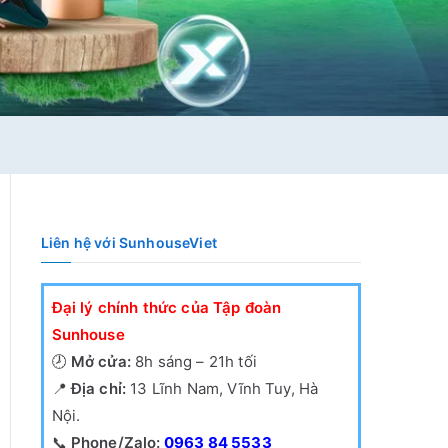
Liên hệ với SunhouseViet
Đại lý chính thức của Tập đoàn
Sunhouse
🕗
Mở cửa:
8h sáng – 21h tối
📍
Địa chỉ:
13 Lĩnh Nam, Vĩnh Tuy, Hà
Nội.
📞
Phone/Zalo:
0963 84 5533