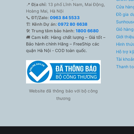
📍
Địa chỉ:
13 phố Lĩnh Nam, Mai Động,
Cửa hàn
Hoàng Mai, Hà Nội
Đồ gia d
📞
ĐT/Zalo:
0963 84 5533
Sunhouse
🏗️
Kênh Dự án:
0972 80 6638
Giỏ hàng
🛠️
Trung tâm bảo hành:
1800 6680
Giới thi
🚚
Cam kết: Hàng chất lượng – Giá tốt –
Bảo hành chính Hãng – FreeShip các
Hình thứ
quận Hà Nội - COD toàn quốc.
Hỗ trợ k
Tài khoả
Thanh to
Website đã thông báo với bộ công
thương