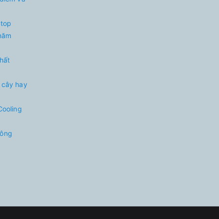
 top
 năm
nhất
 cây hay
Cooling
hông