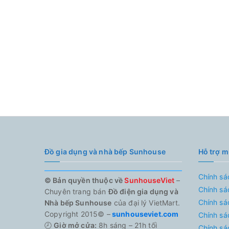
Đồ gia dụng và nhà bếp Sunhouse
Hỗ trợ 
Chính sá
© Bản quyền thuộc về
SunhouseViet
–
Chính sá
Chuyên trang bán
Đồ điện gia dụng và
Chính sá
Nhà bếp Sunhouse
của đại lý VietMart.
Copyright 2015© –
sunhouseviet.com
Chính sá
🕗
Giờ mở cửa:
8h sáng – 21h tối
Chính sá