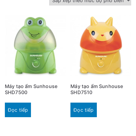
ắ
p
x
ế
p
t
h
e
o
m
Máy tạo ẩm Sunhouse
Máy tạo ẩm Sunhouse
ứ
SHD7500
SHD7510
c
đ
Đọc tiếp
Đọc tiếp
ộ
p
h