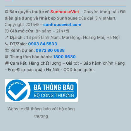
© Bản quyền thuộc về
SunhouseViet
– Chuyên trang bán
Đồ
điện gia dụng và Nhà bếp Sunhouse
của đại lý VietMart.
Copyright 2015© –
sunhouseviet.com
🕗
Giờ mở cửa:
8h sáng – 21h tối
📍
Địa chỉ:
13 phố Lĩnh Nam, Mai Động, Hoàng Mai, Hà Nội
📞
ĐT/Zalo:
0963 84 5533
🏗️
Kênh Dự án:
0972 80 6638
🛠️
Trung tâm bảo hành:
1800 6680
🚚
Cam kết: Hàng chất lượng – Giá tốt – Bảo hành chính Hãng
– FreeShip các quận Hà Nội - COD toàn quốc.
Website đã thông báo với bộ công
thương