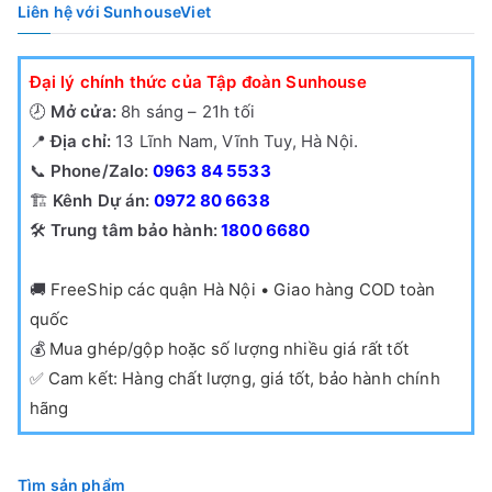
Liên hệ với SunhouseViet
ổ
b
Đại lý chính thức của Tập đoàn Sunhouse
i
🕗
Mở cửa:
8h sáng – 21h tối
ế
📍
Địa chỉ:
13 Lĩnh Nam, Vĩnh Tuy, Hà Nội.
n
📞
Phone/Zalo:
0963 84 5533
🏗️
Kênh Dự án:
0972 80 6638
🛠️
Trung tâm bảo hành:
1800 6680
🚚
FreeShip các quận Hà Nội • Giao hàng COD toàn
quốc
💰
Mua ghép/gộp hoặc số lượng nhiều giá rất tốt
✅
Cam kết: Hàng chất lượng, giá tốt, bảo hành chính
hãng
Tìm sản phẩm