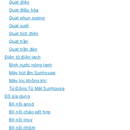
Quạt điện
Quạt điều hòa
Quạt phun sương
Quạt sưởi
Quạt tích điện
Quạt trần
Quạt trần đèn
Điện tử điện lạnh
Bình nước nóng lạnh
Máy hút ẩm Sunhouse
Máy lọc không khí
Tủ Đông Tủ Mát Sunhouse
Đồ gia dụng
Bộ nồi anod
Bộ nồi chảo kết hợp
Bộ nồi inox
Bộ nồi nhôm