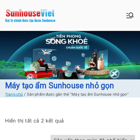
Chuyển
tới
Sunhouse:
Bán buôn bán lẻ hàng Sunhouse
nội
chính Hãng Giá tốt Freeship tại
dung
Đồ gia dụng|
Hà Nội
Điện gia
dụng|Nhà
bếp|Điện
Máy tạo ẩm Sunhouse nhỏ gọn
Trang chủ
Sản phẩm được gắn thẻ “Máy tạo ẩm Sunhouse nhỏ gọn”
lạnh giá tốt
tại Hà nội
Đ
Hiển thị tất cả 2 kết quả
ã
s