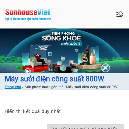
Chuyển
tới
Sunhouse:
Bán buôn bán lẻ hàng Sunhouse
nội
chính Hãng Giá tốt Freeship tại
dung
Đồ gia dụng|
Hà Nội
Điện gia
dụng|Nhà
bếp|Điện
Máy sưởi điện công suất 800W
Trang chủ
Sản phẩm được gắn thẻ “Máy sưởi điện công suất 800W”
lạnh giá tốt
tại Hà nội
Hiển thị kết quả duy nhất