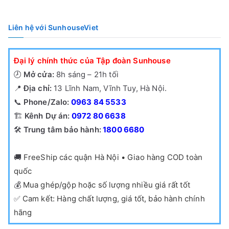
390,000₫.
Liên hệ với SunhouseViet
Đại lý chính thức của Tập đoàn Sunhouse
🕗
Mở cửa:
8h sáng – 21h tối
📍
Địa chỉ:
13 Lĩnh Nam, Vĩnh Tuy, Hà Nội.
📞
Phone/Zalo:
0963 84 5533
🏗️
Kênh Dự án:
0972 80 6638
🛠️
Trung tâm bảo hành:
1800 6680
🚚
FreeShip các quận Hà Nội • Giao hàng COD toàn
quốc
💰
Mua ghép/gộp hoặc số lượng nhiều giá rất tốt
✅
Cam kết: Hàng chất lượng, giá tốt, bảo hành chính
hãng