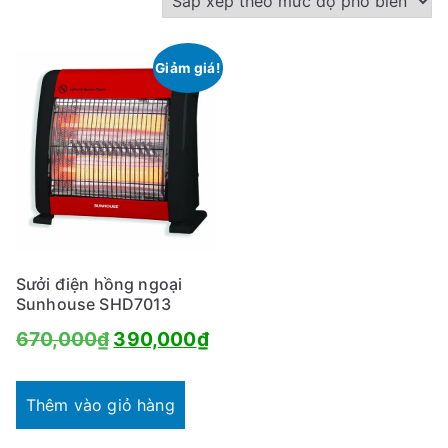
Giảm giá!
Sưởi điện hồng ngoại
Sunhouse SHD7013
Giá
Giá
670,000
₫
390,000
₫
gốc
hiện
là:
tại
Thêm vào giỏ hàng
670,000₫.
là: