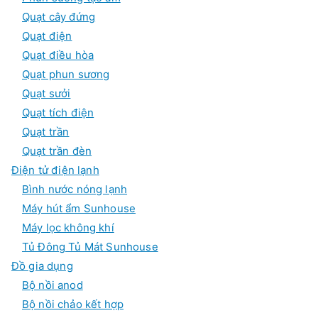
Quạt cây đứng
Quạt điện
Quạt điều hòa
Quạt phun sương
Quạt sưởi
Quạt tích điện
Quạt trần
Quạt trần đèn
Điện tử điện lạnh
Bình nước nóng lạnh
Máy hút ẩm Sunhouse
Máy lọc không khí
Tủ Đông Tủ Mát Sunhouse
Đồ gia dụng
Bộ nồi anod
Bộ nồi chảo kết hợp