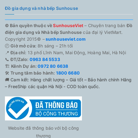
Đồ gia dụng và nhà bếp Sunhouse
© Bản quyền thuộc về
SunhouseViet
– Chuyên trang bán
Đồ
điện gia dụng và Nhà bếp Sunhouse
của đại lý VietMart.
Copyright 2015© –
sunhouseviet.com
🕗
Giờ mở cửa:
8h sáng – 21h tối
📍
Địa chỉ:
13 phố Lĩnh Nam, Mai Động, Hoàng Mai, Hà Nội
📞
ĐT/Zalo:
0963 84 5533
🏗️
Kênh Dự án:
0972 80 6638
🛠️
Trung tâm bảo hành:
1800 6680
🚚
Cam kết: Hàng chất lượng – Giá tốt – Bảo hành chính Hãng
– FreeShip các quận Hà Nội - COD toàn quốc.
Website đã thông báo với bộ công
thương