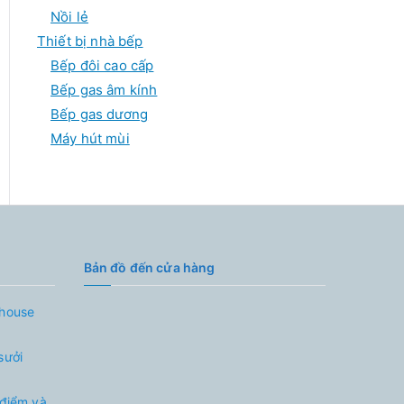
Nồi lẻ
Thiết bị nhà bếp
Bếp đôi cao cấp
Bếp gas âm kính
Bếp gas dương
Máy hút mùi
Bản đồ đến cửa hàng
nhouse
sưởi
 điểm và