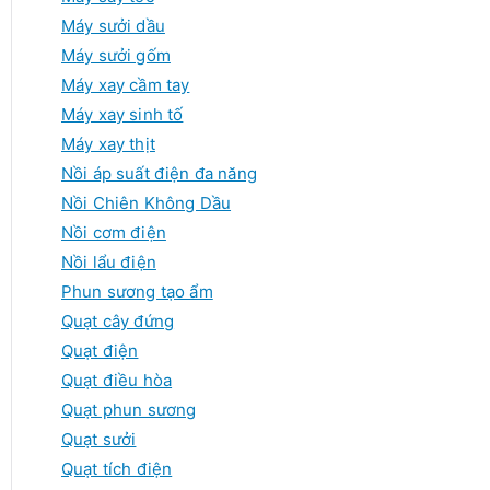
Máy sưởi dầu
Máy sưởi gốm
Máy xay cầm tay
Máy xay sinh tố
Máy xay thịt
Nồi áp suất điện đa năng
Nồi Chiên Không Dầu
Nồi cơm điện
Nồi lẩu điện
Phun sương tạo ẩm
Quạt cây đứng
Quạt điện
Quạt điều hòa
Quạt phun sương
Quạt sưởi
Quạt tích điện