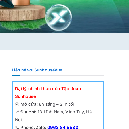
Liên hệ với SunhouseViet
Đại lý chính thức của Tập đoàn
Sunhouse
🕗
Mở cửa:
8h sáng – 21h tối
📍
Địa chỉ:
13 Lĩnh Nam, Vĩnh Tuy, Hà
Nội.
📞
Phone/Zalo:
0963 84 5533