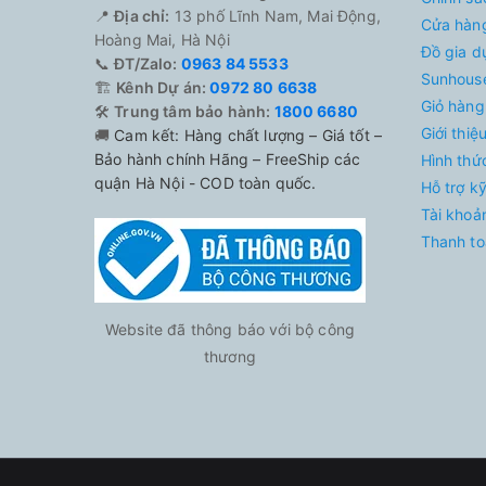
📍
Địa chỉ:
13 phố Lĩnh Nam, Mai Động,
Cửa hàn
Hoàng Mai, Hà Nội
Đồ gia d
📞
ĐT/Zalo:
0963 84 5533
Sunhouse
🏗️
Kênh Dự án:
0972 80 6638
Giỏ hàng
🛠️
Trung tâm bảo hành:
1800 6680
Giới thi
🚚
Cam kết: Hàng chất lượng – Giá tốt –
Bảo hành chính Hãng – FreeShip các
Hình thứ
quận Hà Nội - COD toàn quốc.
Hỗ trợ k
Tài khoả
Thanh to
Website đã thông báo với bộ công
thương