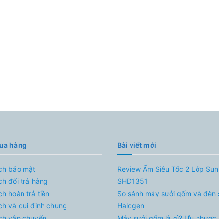
mua hàng
Bài viết mới
ch bảo mật
Review Ấm Siêu Tốc 2 Lớp Su
ch đổi trả hàng
SHD1351
ch hoàn trả tiền
So sánh máy sưởi gốm và đèn 
ch và qui định chung
Halogen
ch vận chuyển
Máy sưởi gốm là gì? Ưu nhược