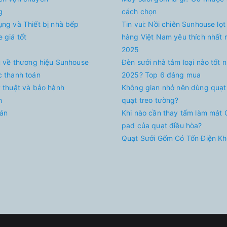
g
cách chọn
ụng và Thiết bị nhà bếp
Tin vui: Nồi chiên Sunhouse lọt
 giá tốt
hàng Việt Nam yêu thích nhất
2025
ệu về thương hiệu Sunhouse
Đèn sưởi nhà tắm loại nào tốt 
c thanh toán
2025? Top 6 đáng mua
ỹ thuật và bảo hành
Không gian nhỏ nên dùng quạt
n
quạt treo tường?
án
Khi nào cần thay tấm làm mát 
pad của quạt điều hòa?
Quạt Sưởi Gốm Có Tốn Điện K