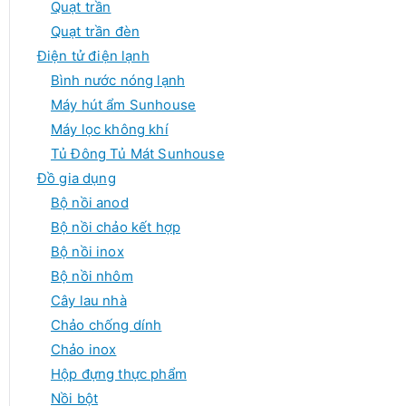
Quạt trần
Quạt trần đèn
Điện tử điện lạnh
Bình nước nóng lạnh
Máy hút ẩm Sunhouse
Máy lọc không khí
Tủ Đông Tủ Mát Sunhouse
Đồ gia dụng
Bộ nồi anod
Bộ nồi chảo kết hợp
Bộ nồi inox
Bộ nồi nhôm
Cây lau nhà
Chảo chống dính
Chảo inox
Hộp đựng thực phẩm
Nồi bột