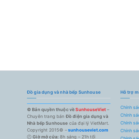
Đồ gia dụng và nhà bếp Sunhouse
Hỗ trợ 
Chính sá
© Bản quyền thuộc về
SunhouseViet
–
Chính sá
Chuyên trang bán
Đồ điện gia dụng và
Chính sá
Nhà bếp Sunhouse
của đại lý VietMart.
Copyright 2015© –
sunhouseviet.com
Chính sá
🕗
Giờ mở cửa:
8h sáng – 21h tối
Chính sá