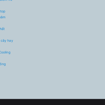
 top
 năm
nhất
 cây hay
Cooling
hông