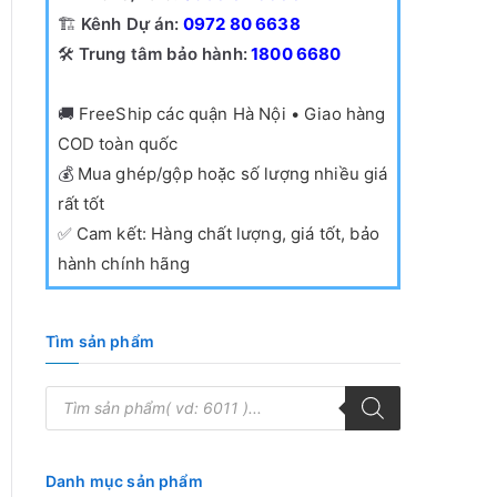
🏗️
Kênh Dự án:
0972 80 6638
🛠️
Trung tâm bảo hành:
1800 6680
🚚
FreeShip các quận Hà Nội • Giao hàng
COD toàn quốc
💰
Mua ghép/gộp hoặc số lượng nhiều giá
rất tốt
✅
Cam kết: Hàng chất lượng, giá tốt, bảo
hành chính hãng
Tìm sản phẩm
T
ì
m
k
i
ế
Danh mục sản phẩm
m