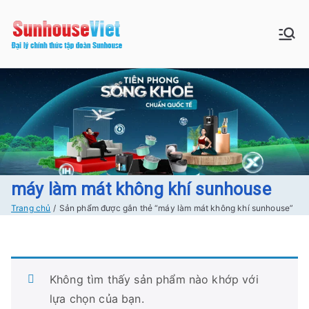
Chuyển
tới
Sunhouse:
Bán buôn bán lẻ hàng Sunhouse
nội
chính Hãng Giá tốt Freeship tại
dung
Đồ gia dụng|
Hà Nội
Điện gia
dụng|Nhà
bếp|Điện
máy làm mát không khí sunhouse
Trang chủ
Sản phẩm được gắn thẻ “máy làm mát không khí sunhouse”
lạnh giá tốt
tại Hà nội
Không tìm thấy sản phẩm nào khớp với
lựa chọn của bạn.