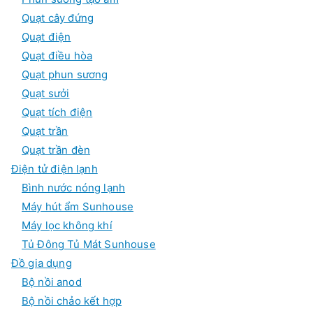
Quạt cây đứng
Quạt điện
Quạt điều hòa
Quạt phun sương
Quạt sưởi
Quạt tích điện
Quạt trần
Quạt trần đèn
Điện tử điện lạnh
Bình nước nóng lạnh
Máy hút ẩm Sunhouse
Máy lọc không khí
Tủ Đông Tủ Mát Sunhouse
Đồ gia dụng
Bộ nồi anod
Bộ nồi chảo kết hợp