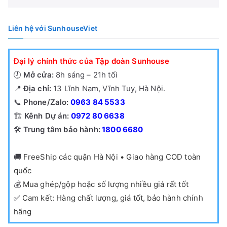
Liên hệ với SunhouseViet
Đại lý chính thức của Tập đoàn Sunhouse
🕗
Mở cửa:
8h sáng – 21h tối
📍
Địa chỉ:
13 Lĩnh Nam, Vĩnh Tuy, Hà Nội.
📞
Phone/Zalo:
0963 84 5533
🏗️
Kênh Dự án:
0972 80 6638
🛠️
Trung tâm bảo hành:
1800 6680
🚚
FreeShip các quận Hà Nội • Giao hàng COD toàn
quốc
💰
Mua ghép/gộp hoặc số lượng nhiều giá rất tốt
✅
Cam kết: Hàng chất lượng, giá tốt, bảo hành chính
hãng