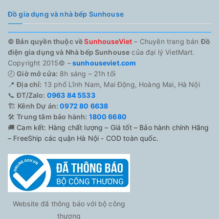
Đồ gia dụng và nhà bếp Sunhouse
© Bản quyền thuộc về
SunhouseViet
– Chuyên trang bán
Đồ
điện gia dụng và Nhà bếp Sunhouse
của đại lý VietMart.
Copyright 2015© –
sunhouseviet.com
🕗
Giờ mở cửa:
8h sáng – 21h tối
📍
Địa chỉ:
13 phố Lĩnh Nam, Mai Động, Hoàng Mai, Hà Nội
📞
ĐT/Zalo:
0963 84 5533
🏗️
Kênh Dự án:
0972 80 6638
🛠️
Trung tâm bảo hành:
1800 6680
🚚
Cam kết: Hàng chất lượng – Giá tốt – Bảo hành chính Hãng
– FreeShip các quận Hà Nội - COD toàn quốc.
Website đã thông báo với bộ công
thương