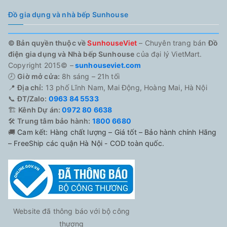
Đồ gia dụng và nhà bếp Sunhouse
© Bản quyền thuộc về
SunhouseViet
– Chuyên trang bán
Đồ
điện gia dụng và Nhà bếp Sunhouse
của đại lý VietMart.
Copyright 2015© –
sunhouseviet.com
🕗
Giờ mở cửa:
8h sáng – 21h tối
📍
Địa chỉ:
13 phố Lĩnh Nam, Mai Động, Hoàng Mai, Hà Nội
📞
ĐT/Zalo:
0963 84 5533
🏗️
Kênh Dự án:
0972 80 6638
🛠️
Trung tâm bảo hành:
1800 6680
🚚
Cam kết: Hàng chất lượng – Giá tốt – Bảo hành chính Hãng
– FreeShip các quận Hà Nội - COD toàn quốc.
Website đã thông báo với bộ công
thương