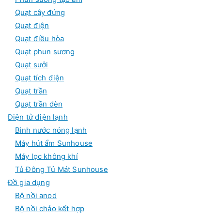
Quạt cây đứng
Quạt điện
Quạt điều hòa
Quạt phun sương
Quạt sưởi
Quạt tích điện
Quạt trần
Quạt trần đèn
Điện tử điện lạnh
Bình nước nóng lạnh
Máy hút ẩm Sunhouse
Máy lọc không khí
Tủ Đông Tủ Mát Sunhouse
Đồ gia dụng
Bộ nồi anod
Bộ nồi chảo kết hợp