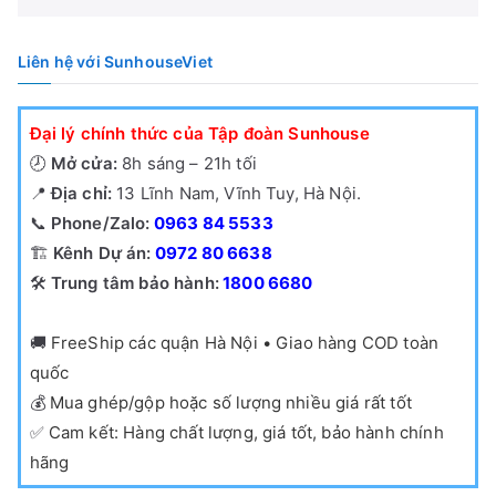
Liên hệ với SunhouseViet
Đại lý chính thức của Tập đoàn Sunhouse
🕗
Mở cửa:
8h sáng – 21h tối
📍
Địa chỉ:
13 Lĩnh Nam, Vĩnh Tuy, Hà Nội.
📞
Phone/Zalo:
0963 84 5533
🏗️
Kênh Dự án:
0972 80 6638
🛠️
Trung tâm bảo hành:
1800 6680
🚚
FreeShip các quận Hà Nội • Giao hàng COD toàn
quốc
💰
Mua ghép/gộp hoặc số lượng nhiều giá rất tốt
✅
Cam kết: Hàng chất lượng, giá tốt, bảo hành chính
hãng