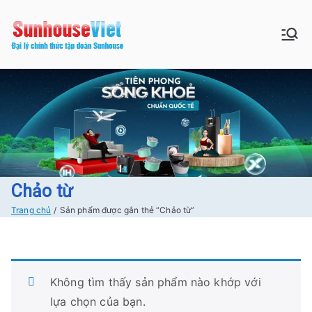
Chuyển
tới
Sunhouse:
Bán buôn bán lẻ hàng Sunhouse
nội
chính Hãng Giá tốt Freeship tại
dung
Đồ gia dụng|
Hà Nội
Điện gia
dụng|Nhà
bếp|Điện
Chảo từ
Trang chủ
Sản phẩm được gắn thẻ “Chảo từ”
lạnh giá tốt
tại Hà nội
Không tìm thấy sản phẩm nào khớp với
lựa chọn của bạn.