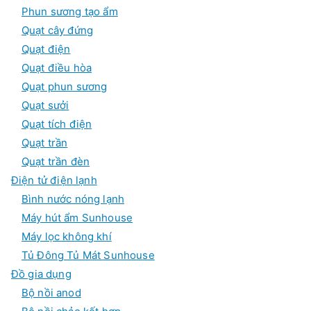
Phun sương tạo ẩm
Quạt cây đứng
Quạt điện
Quạt điều hòa
Quạt phun sương
Quạt sưởi
Quạt tích điện
Quạt trần
Quạt trần đèn
Điện tử điện lạnh
Bình nước nóng lạnh
Máy hút ẩm Sunhouse
Máy lọc không khí
Tủ Đông Tủ Mát Sunhouse
Đồ gia dụng
Bộ nồi anod