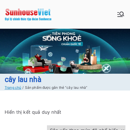
Chuyển
tới
Sunhouse:
Bán buôn bán lẻ hàng Sunhouse
nội
chính Hãng Giá tốt Freeship tại
dung
Đồ gia dụng|
Hà Nội
Điện gia
dụng|Nhà
bếp|Điện
cây lau nhà
Trang chủ
Sản phẩm được gắn thẻ “cây lau nhà”
lạnh giá tốt
tại Hà nội
Hiển thị kết quả duy nhất