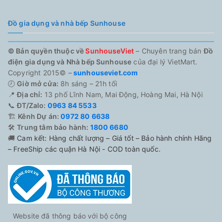
Đồ gia dụng và nhà bếp Sunhouse
© Bản quyền thuộc về
SunhouseViet
– Chuyên trang bán
Đồ
điện gia dụng và Nhà bếp Sunhouse
của đại lý VietMart.
Copyright 2015© –
sunhouseviet.com
🕗
Giờ mở cửa:
8h sáng – 21h tối
📍
Địa chỉ:
13 phố Lĩnh Nam, Mai Động, Hoàng Mai, Hà Nội
📞
ĐT/Zalo:
0963 84 5533
🏗️
Kênh Dự án:
0972 80 6638
🛠️
Trung tâm bảo hành:
1800 6680
🚚
Cam kết: Hàng chất lượng – Giá tốt – Bảo hành chính Hãng
– FreeShip các quận Hà Nội - COD toàn quốc.
Website đã thông báo với bộ công