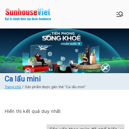
Chuyển
tới
Sunhouse:
Bán buôn bán lẻ hàng Sunhouse
nội
chính Hãng Giá tốt Freeship tại
dung
Đồ gia dụng|
Hà Nội
Điện gia
dụng|Nhà
bếp|Điện
Ca lẩu mini
Trang chủ
Sản phẩm được gắn thẻ “Ca lẩu mini”
lạnh giá tốt
tại Hà nội
Hiển thị kết quả duy nhất