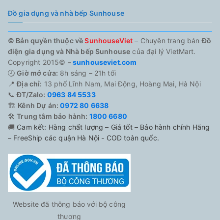
Đồ gia dụng và nhà bếp Sunhouse
© Bản quyền thuộc về
SunhouseViet
– Chuyên trang bán
Đồ
điện gia dụng và Nhà bếp Sunhouse
của đại lý VietMart.
Copyright 2015© –
sunhouseviet.com
🕗
Giờ mở cửa:
8h sáng – 21h tối
📍
Địa chỉ:
13 phố Lĩnh Nam, Mai Động, Hoàng Mai, Hà Nội
📞
ĐT/Zalo:
0963 84 5533
🏗️
Kênh Dự án:
0972 80 6638
🛠️
Trung tâm bảo hành:
1800 6680
🚚
Cam kết: Hàng chất lượng – Giá tốt – Bảo hành chính Hãng
– FreeShip các quận Hà Nội - COD toàn quốc.
Website đã thông báo với bộ công
thương