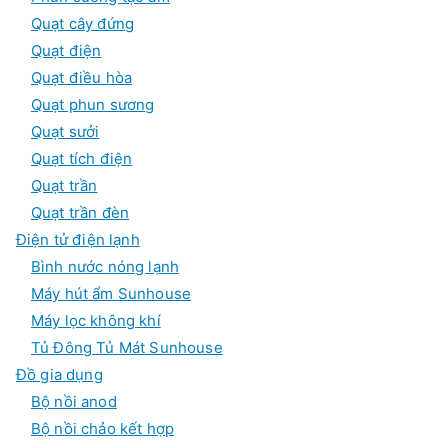
Quạt cây đứng
Quạt điện
Quạt điều hòa
Quạt phun sương
Quạt sưởi
Quạt tích điện
Quạt trần
Quạt trần đèn
Điện tử điện lạnh
Bình nước nóng lạnh
Máy hút ẩm Sunhouse
Máy lọc không khí
Tủ Đông Tủ Mát Sunhouse
Đồ gia dụng
Bộ nồi anod
Bộ nồi chảo kết hợp