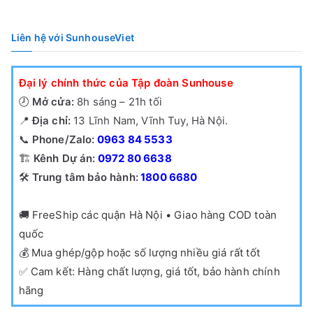
Liên hệ với SunhouseViet
Đại lý chính thức của Tập đoàn Sunhouse
🕗
Mở cửa:
8h sáng – 21h tối
📍
Địa chỉ:
13 Lĩnh Nam, Vĩnh Tuy, Hà Nội.
📞
Phone/Zalo:
0963 84 5533
🏗️
Kênh Dự án:
0972 80 6638
🛠️
Trung tâm bảo hành:
1800 6680
🚚
FreeShip các quận Hà Nội • Giao hàng COD toàn
quốc
💰
Mua ghép/gộp hoặc số lượng nhiều giá rất tốt
✅
Cam kết: Hàng chất lượng, giá tốt, bảo hành chính
hãng