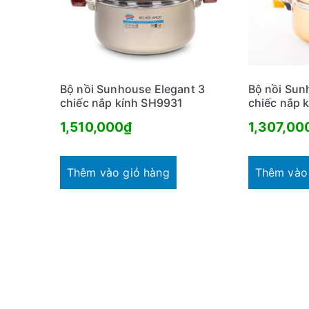
t
h
e
o
Bộ nồi Sunhouse Elegant 3
Bộ nồi Sun
m
chiếc nắp kính SH9931
chiếc nắp 
ứ
1,510,000
₫
1,307,00
c
đ
ộ
Thêm vào giỏ hàng
Thêm vào
p
h
ổ
b
i
ế
n