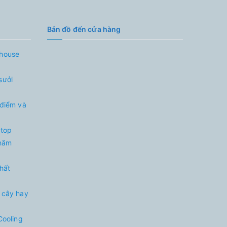
Bản đồ đến cửa hàng
nhouse
sưởi
 điểm và
 top
 năm
nhất
 cây hay
Cooling