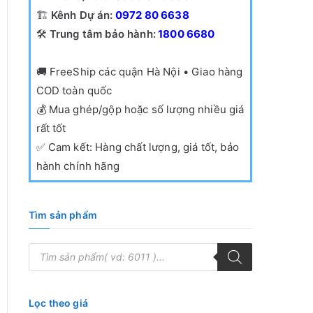
🏗️
Kênh Dự án:
0972 80 6638
🛠️
Trung tâm bảo hành:
1800 6680
🚚
FreeShip các quận Hà Nội • Giao hàng
COD toàn quốc
💰
Mua ghép/gộp hoặc số lượng nhiều giá
rất tốt
✅
Cam kết: Hàng chất lượng, giá tốt, bảo
hành chính hãng
Tìm sản phẩm
T
ì
m
k
i
ế
Lọc theo giá
m