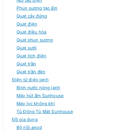
Nồi lẩu điện
Phun sương tạo ẩm
Quạt cây đứng
Quạt điện
Quạt điều hòa
Quạt phun sương
Quạt sưởi
Quạt tích điện
Quạt trần
Quạt trần đèn
Điện tử điện lạnh
Bình nước nóng lạnh
Máy hút ẩm Sunhouse
Máy lọc không khí
Tủ Đông Tủ Mát Sunhouse
Đồ gia dụng
Bộ nồi anod