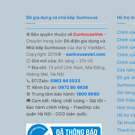
Đồ gia dụng và nhà bếp Sunhouse
Hỗ trợ 
Chính sá
© Bản quyền thuộc về
SunhouseViet
–
Chính sá
Chuyên trang bán
Đồ điện gia dụng và
Chính sá
Nhà bếp Sunhouse
của đại lý VietMart.
Copyright 2015© –
sunhouseviet.com
Chính sá
🕗
Giờ mở cửa:
8h sáng – 21h tối
Chính sá
📍
Địa chỉ:
13 phố Lĩnh Nam, Mai Động,
Cửa hàn
Hoàng Mai, Hà Nội
Đồ gia d
📞
ĐT/Zalo:
0963 84 5533
Sunhouse
🏗️
Kênh Dự án:
0972 80 6638
Giỏ hàng
🛠️
Trung tâm bảo hành:
1800 6680
Giới thi
🚚
Cam kết: Hàng chất lượng – Giá tốt –
Bảo hành chính Hãng – FreeShip các
Hình thứ
quận Hà Nội - COD toàn quốc.
Hỗ trợ k
Tài khoả
Thanh to