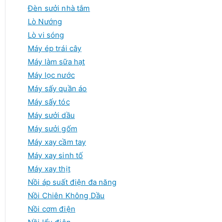
Đèn sưởi nhà tắm
Lò Nướng
Lò vi sóng
Máy ép trái cây
Máy làm sữa hạt
Máy lọc nước
Máy sấy quần áo
Máy sấy tóc
Máy sưởi dầu
Máy sưởi gốm
Máy xay cầm tay
Máy xay sinh tố
Máy xay thịt
Nồi áp suất điện đa năng
Nồi Chiên Không Dầu
Nồi cơm điện