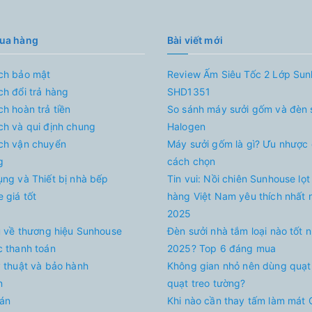
mua hàng
Bài viết mới
ch bảo mật
Review Ấm Siêu Tốc 2 Lớp Su
ch đổi trả hàng
SHD1351
ch hoàn trả tiền
So sánh máy sưởi gốm và đèn 
ch và qui định chung
Halogen
ch vận chuyển
Máy sưởi gốm là gì? Ưu nhược
g
cách chọn
ụng và Thiết bị nhà bếp
Tin vui: Nồi chiên Sunhouse lọt
 giá tốt
hàng Việt Nam yêu thích nhất
2025
ệu về thương hiệu Sunhouse
Đèn sưởi nhà tắm loại nào tốt 
c thanh toán
2025? Top 6 đáng mua
ỹ thuật và bảo hành
Không gian nhỏ nên dùng quạt
n
quạt treo tường?
án
Khi nào cần thay tấm làm mát 