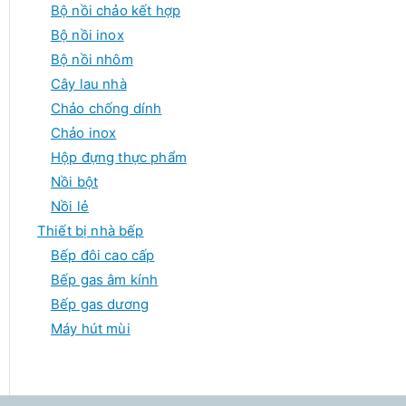
Bộ nồi chảo kết hợp
Bộ nồi inox
Bộ nồi nhôm
Cây lau nhà
Chảo chống dính
Chảo inox
Hộp đựng thực phẩm
Nồi bột
Nồi lẻ
Thiết bị nhà bếp
Bếp đôi cao cấp
Bếp gas âm kính
Bếp gas dương
Máy hút mùi