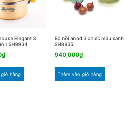
house Elegant 3
Bộ nồi anod 3 chiếc màu xanh
kính SH9934
SH8835
0
₫
940,000
₫
 giỏ hàng
Thêm vào giỏ hàng