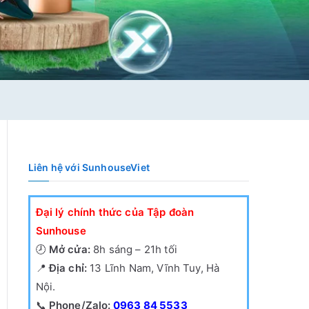
Liên hệ với SunhouseViet
Đại lý chính thức của Tập đoàn
Sunhouse
🕗
Mở cửa:
8h sáng – 21h tối
📍
Địa chỉ:
13 Lĩnh Nam, Vĩnh Tuy, Hà
Nội.
📞
Phone/Zalo:
0963 84 5533