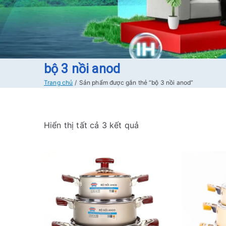
bộ 3 nồi anod
Trang chủ
Sản phẩm được gắn thẻ “bộ 3 nồi anod”
Đ
Hiển thị tất cả 3 kết quả
ã
s
ắ
p
x
ế
p