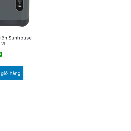
điện Sunhouse
.2L
₫
 giỏ hàng