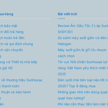
mua hàng
Bài viết mới
ch bảo mật
Review Ấm Siêu Tốc 2 Lớp Su
ch đổi trả hàng
SHD1351
ch hoàn trả tiền
So sánh máy sưởi gốm và đèn 
ch và qui định chung
Halogen
ch vận chuyển
Máy sưởi gốm là gì? Ưu nhược
g
cách chọn
ụng và Thiết bị nhà bếp
Tin vui: Nồi chiên Sunhouse lọt
 giá tốt
hàng Việt Nam yêu thích nhất
2025
ệu về thương hiệu Sunhouse
Đèn sưởi nhà tắm loại nào tốt 
c thanh toán
2025? Top 6 đáng mua
ỹ thuật và bảo hành
Không gian nhỏ nên dùng quạt
n
quạt treo tường?
án
Khi nào cần thay tấm làm mát 