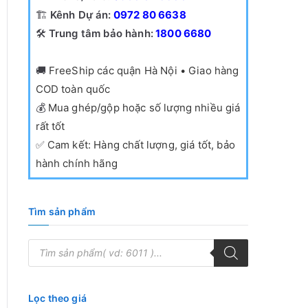
🏗️
Kênh Dự án:
0972 80 6638
🛠️
Trung tâm bảo hành:
1800 6680
🚚
FreeShip các quận Hà Nội • Giao hàng
COD toàn quốc
💰
Mua ghép/gộp hoặc số lượng nhiều giá
rất tốt
✅
Cam kết: Hàng chất lượng, giá tốt, bảo
hành chính hãng
Tìm sản phẩm
T
ì
m
k
i
ế
Lọc theo giá
m