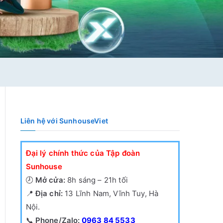
Liên hệ với SunhouseViet
Đại lý chính thức của Tập đoàn
Sunhouse
🕗
Mở cửa:
8h sáng – 21h tối
📍
Địa chỉ:
13 Lĩnh Nam, Vĩnh Tuy, Hà
Nội.
📞
Phone/Zalo:
0963 84 5533