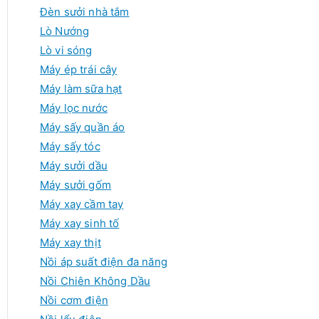
Đèn sưởi nhà tắm
Lò Nướng
Lò vi sóng
Máy ép trái cây
Máy làm sữa hạt
Máy lọc nước
Máy sấy quần áo
Máy sấy tóc
Máy sưởi dầu
Máy sưởi gốm
Máy xay cầm tay
Máy xay sinh tố
Máy xay thịt
Nồi áp suất điện đa năng
Nồi Chiên Không Dầu
Nồi cơm điện