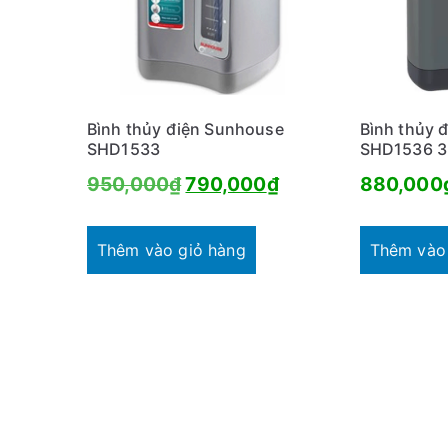
t
h
e
o
Bình thủy điện Sunhouse
Bình thủy 
m
SHD1533
SHD1536 3
ứ
Giá
Giá
950,000
₫
790,000
₫
880,000
c
gốc
hiện
đ
ộ
là:
tại
Thêm vào giỏ hàng
Thêm vào
p
950,000₫.
là:
h
790,000₫.
ổ
b
i
ế
n