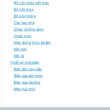
Bộ nồi chảo kết hợp
Bộ nồi inox
Bộ nồi nhôm
Cây lau nhà
Chảo chống dính
Chảo inox
Hộp đựng thực phẩm
Nồi bột
Nồi lẻ
Thiết bị nhà bếp
Bếp đôi cao cấp
Bếp gas âm kính
Bếp gas dương
Máy hút mùi