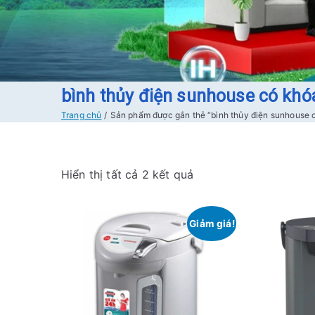
bình thủy điện sunhouse có khó
Trang chủ
Sản phẩm được gắn thẻ “bình thủy điện sunhouse 
Đ
Hiển thị tất cả 2 kết quả
ã
s
Giảm giá!
ắ
p
x
ế
p