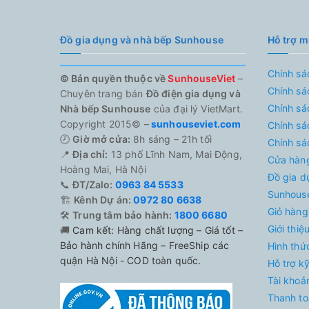
Đồ gia dụng và nhà bếp Sunhouse
Hỗ trợ 
Chính sá
© Bản quyền thuộc về
SunhouseViet
–
Chính sá
Chuyên trang bán
Đồ điện gia dụng và
Chính sá
Nhà bếp Sunhouse
của đại lý VietMart.
Copyright 2015© –
sunhouseviet.com
Chính sá
🕗
Giờ mở cửa:
8h sáng – 21h tối
Chính sá
📍
Địa chỉ:
13 phố Lĩnh Nam, Mai Động,
Cửa hàn
Hoàng Mai, Hà Nội
Đồ gia d
📞
ĐT/Zalo:
0963 84 5533
Sunhouse
🏗️
Kênh Dự án:
0972 80 6638
Giỏ hàng
🛠️
Trung tâm bảo hành:
1800 6680
Giới thi
🚚
Cam kết: Hàng chất lượng – Giá tốt –
Bảo hành chính Hãng – FreeShip các
Hình thứ
quận Hà Nội - COD toàn quốc.
Hỗ trợ k
Tài khoả
Thanh to