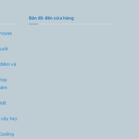
Bản đồ đến cửa hàng
nhouse
sưởi
 điểm và
 top
 năm
nhất
 cây hay
Cooling