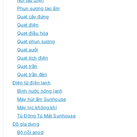
Nồi lẩu điện
Phun sương tạo ẩm
Quạt cây đứng
Quạt điện
Quạt điều hòa
Quạt phun sương
Quạt sưởi
Quạt tích điện
Quạt trần
Quạt trần đèn
Điện tử điện lạnh
Bình nước nóng lạnh
Máy hút ẩm Sunhouse
Máy lọc không khí
Tủ Đông Tủ Mát Sunhouse
Đồ gia dụng
Bộ nồi anod