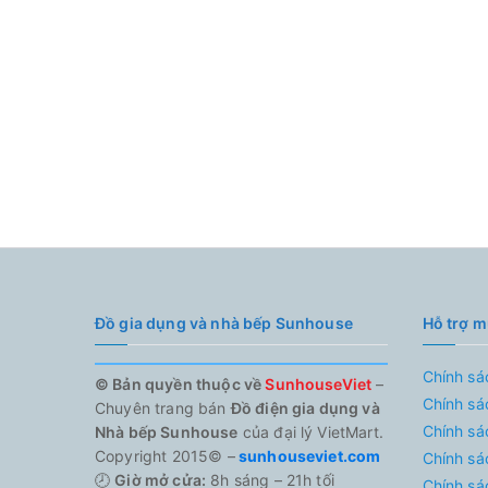
Đồ gia dụng và nhà bếp Sunhouse
Hỗ trợ 
Chính sá
© Bản quyền thuộc về
SunhouseViet
–
Chính sá
Chuyên trang bán
Đồ điện gia dụng và
Chính sá
Nhà bếp Sunhouse
của đại lý VietMart.
Copyright 2015© –
sunhouseviet.com
Chính sá
🕗
Giờ mở cửa:
8h sáng – 21h tối
Chính sá