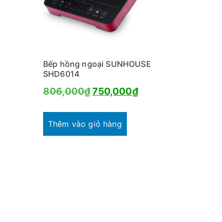
Bếp hồng ngoại SUNHOUSE
SHD6014
Giá
Giá
806,000
₫
750,000
₫
gốc
hiện
là:
tại
Thêm vào giỏ hàng
806,000₫.
là:
750,000₫.