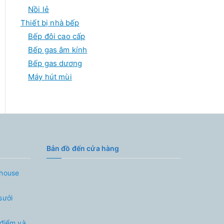
Nồi lẻ
Thiết bị nhà bếp
Bếp đôi cao cấp
Bếp gas âm kính
Bếp gas dương
Máy hút mùi
Bản đồ đến cửa hàng
nhouse
sưởi
 điểm và