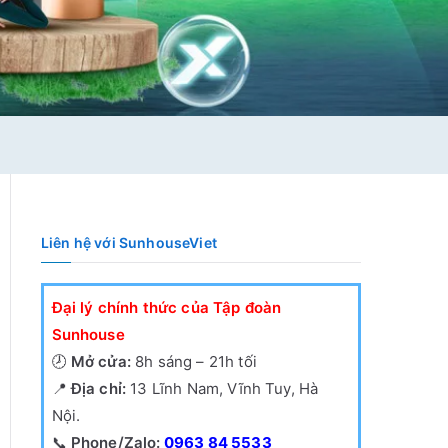
Liên hệ với SunhouseViet
Đại lý chính thức của Tập đoàn
Sunhouse
🕗
Mở cửa:
8h sáng – 21h tối
📍
Địa chỉ:
13 Lĩnh Nam, Vĩnh Tuy, Hà
Nội.
📞
Phone/Zalo:
0963 84 5533