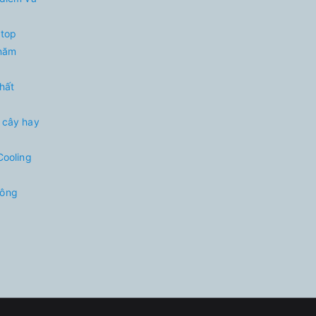
 top
 năm
nhất
 cây hay
Cooling
hông