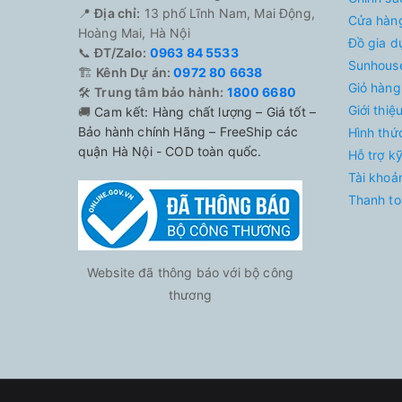
📍
Địa chỉ:
13 phố Lĩnh Nam, Mai Động,
Cửa hàn
Hoàng Mai, Hà Nội
Đồ gia d
📞
ĐT/Zalo:
0963 84 5533
Sunhouse
🏗️
Kênh Dự án:
0972 80 6638
Giỏ hàng
🛠️
Trung tâm bảo hành:
1800 6680
Giới thi
🚚
Cam kết: Hàng chất lượng – Giá tốt –
Bảo hành chính Hãng – FreeShip các
Hình thứ
quận Hà Nội - COD toàn quốc.
Hỗ trợ k
Tài khoả
Thanh to
Website đã thông báo với bộ công
thương