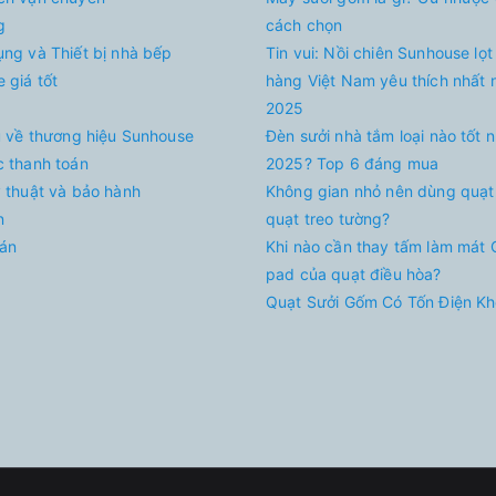
g
cách chọn
ụng và Thiết bị nhà bếp
Tin vui: Nồi chiên Sunhouse lọt
 giá tốt
hàng Việt Nam yêu thích nhất
2025
ệu về thương hiệu Sunhouse
Đèn sưởi nhà tắm loại nào tốt 
c thanh toán
2025? Top 6 đáng mua
ỹ thuật và bảo hành
Không gian nhỏ nên dùng quạt
n
quạt treo tường?
án
Khi nào cần thay tấm làm mát 
pad của quạt điều hòa?
Quạt Sưởi Gốm Có Tốn Điện K