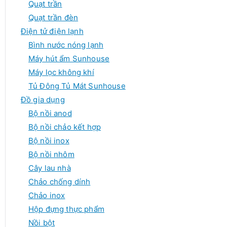
Quạt trần
Quạt trần đèn
Điện tử điện lạnh
Bình nước nóng lạnh
Máy hút ẩm Sunhouse
Máy lọc không khí
Tủ Đông Tủ Mát Sunhouse
Đồ gia dụng
Bộ nồi anod
Bộ nồi chảo kết hợp
Bộ nồi inox
Bộ nồi nhôm
Cây lau nhà
Chảo chống dính
Chảo inox
Hộp đựng thực phẩm
Nồi bột