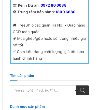
🏗️
Kênh Dự án:
0972 80 6638
🛠️
Trung tâm bảo hành:
1800 6680
🚚
FreeShip các quận Hà Nội • Giao hàng
COD toàn quốc
💰
Mua ghép/gộp hoặc số lượng nhiều giá
rất tốt
✅
Cam kết: Hàng chất lượng, giá tốt, bảo
hành chính hãng
Tìm sản phẩm
T
ì
m
k
i
ế
Danh mục sản phẩm
m