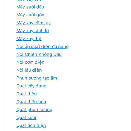
Máy sưởi dầu
Máy sưởi gốm
Máy xay cầm tay
Máy xay sinh tố
Máy xay thịt
Nồi áp suất điện đa năng
Nồi Chiên Không Dầu
Nồi cơm điện
Nồi lẩu điện
Phun sương tạo ẩm
Quạt cây đứng
Quạt điện
Quạt điều hòa
Quạt phun sương
Quạt sưởi
Quạt tích điện