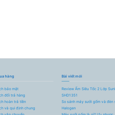
mua hàng
Bài viết mới
ch bảo mật
Review Ấm Siêu Tốc 2 Lớp Su
ch đổi trả hàng
SHD1351
ch hoàn trả tiền
So sánh máy sưởi gốm và đèn 
ch và qui định chung
Halogen
ch vận chuyển
Máy sưởi gốm là gì? Ưu nhược