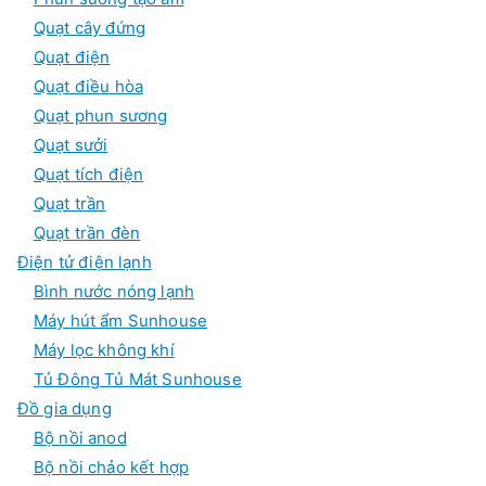
Quạt cây đứng
Quạt điện
Quạt điều hòa
Quạt phun sương
Quạt sưởi
Quạt tích điện
Quạt trần
Quạt trần đèn
Điện tử điện lạnh
Bình nước nóng lạnh
Máy hút ẩm Sunhouse
Máy lọc không khí
Tủ Đông Tủ Mát Sunhouse
Đồ gia dụng
Bộ nồi anod
Bộ nồi chảo kết hợp