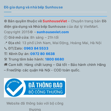
Đồ gia dụng và nhà bếp Sunhouse
© Bản quyền thuộc về
SunhouseViet
– Chuyên trang bán
Đồ
điện gia dụng và Nhà bếp Sunhouse
của đại lý VietMart.
Copyright 2015© –
sunhouseviet.com
🕗
Giờ mở cửa:
8h sáng – 21h tối
📍
Địa chỉ:
13 phố Lĩnh Nam, Mai Động, Hoàng Mai, Hà Nội
📞
ĐT/Zalo:
0963 84 5533
🏗️
Kênh Dự án:
0972 80 6638
🛠️
Trung tâm bảo hành:
1800 6680
🚚
Cam kết: Hàng chất lượng – Giá tốt – Bảo hành chính Hãng
– FreeShip các quận Hà Nội - COD toàn quốc.
Website đã thông báo với bộ công
thương