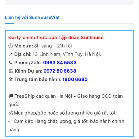
Liên hệ với SunhouseViet
Đại lý chính thức của Tập đoàn Sunhouse
🕗
Mở cửa:
8h sáng – 21h tối
📍
Địa chỉ:
13 Lĩnh Nam, Vĩnh Tuy, Hà Nội.
📞
Phone/Zalo:
0963 84 5533
🏗️
Kênh Dự án:
0972 80 6638
🛠️
Trung tâm bảo hành:
1800 6680
🚚
FreeShip các quận Hà Nội • Giao hàng COD toàn
quốc
💰
Mua ghép/gộp hoặc số lượng nhiều giá rất tốt
✅
Cam kết: Hàng chất lượng, giá tốt, bảo hành chính
hãng