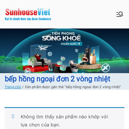
Chuyển
tới
Sunhouse:
Bán buôn bán lẻ hàng Sunhouse
nội
chính Hãng Giá tốt Freeship tại
dung
Đồ gia dụng|
Hà Nội
Điện gia
dụng|Nhà
bếp|Điện
bếp hồng ngoại đơn 2 vòng nhiệt
Trang chủ
Sản phẩm được gắn thẻ “bếp hồng ngoại đơn 2 vòng nhiệt”
lạnh giá tốt
tại Hà nội
Không tìm thấy sản phẩm nào khớp với
lựa chọn của bạn.