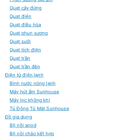
Quạt cây đứng
Quạt điện
Quạt điều hòa
Quạt phun sương
Quạt sưởi
Quạt tích điện
Quạt trần
Quạt trần đèn
Điện tử điện lạnh
Bình nước nóng lạnh
Máy hút ẩm Sunhouse
Máy lọc không khí
Tủ Đông Tủ Mát Sunhouse
Đồ gia dụng
Bộ nồi anod
Bộ nồi chảo kết hợp