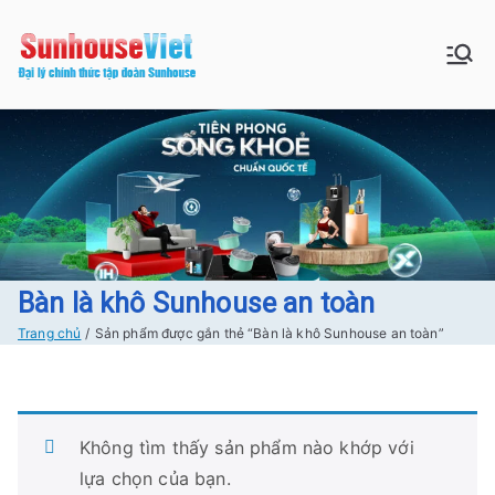
Chuyển
tới
Sunhouse:
Bán buôn bán lẻ hàng Sunhouse
nội
chính Hãng Giá tốt Freeship tại
dung
Đồ gia dụng|
Hà Nội
Điện gia
dụng|Nhà
bếp|Điện
Bàn là khô Sunhouse an toàn
Trang chủ
Sản phẩm được gắn thẻ “Bàn là khô Sunhouse an toàn”
lạnh giá tốt
tại Hà nội
Không tìm thấy sản phẩm nào khớp với
lựa chọn của bạn.