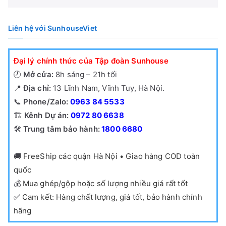
Liên hệ với SunhouseViet
Đại lý chính thức của Tập đoàn Sunhouse
🕗
Mở cửa:
8h sáng – 21h tối
📍
Địa chỉ:
13 Lĩnh Nam, Vĩnh Tuy, Hà Nội.
📞
Phone/Zalo:
0963 84 5533
🏗️
Kênh Dự án:
0972 80 6638
🛠️
Trung tâm bảo hành:
1800 6680
🚚
FreeShip các quận Hà Nội • Giao hàng COD toàn
quốc
💰
Mua ghép/gộp hoặc số lượng nhiều giá rất tốt
✅
Cam kết: Hàng chất lượng, giá tốt, bảo hành chính
hãng