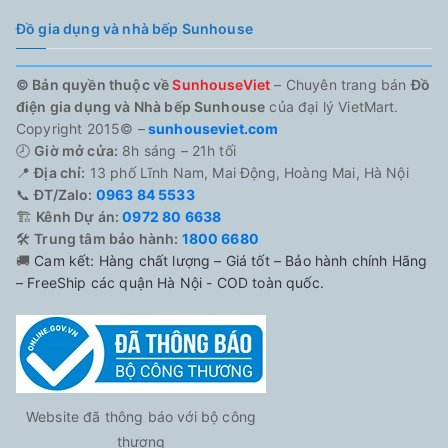
Đồ gia dụng và nhà bếp Sunhouse
© Bản quyền thuộc về
SunhouseViet
– Chuyên trang bán
Đồ
điện gia dụng và Nhà bếp Sunhouse
của đại lý VietMart.
Copyright 2015© –
sunhouseviet.com
🕗
Giờ mở cửa:
8h sáng – 21h tối
📍
Địa chỉ:
13 phố Lĩnh Nam, Mai Động, Hoàng Mai, Hà Nội
📞
ĐT/Zalo:
0963 84 5533
🏗️
Kênh Dự án:
0972 80 6638
🛠️
Trung tâm bảo hành:
1800 6680
🚚
Cam kết: Hàng chất lượng – Giá tốt – Bảo hành chính Hãng
– FreeShip các quận Hà Nội - COD toàn quốc.
Website đã thông báo với bộ công
thương