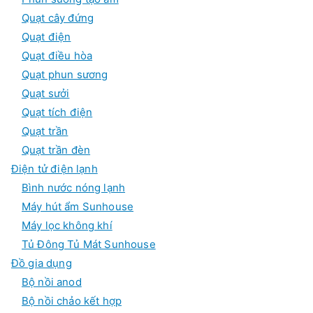
Quạt cây đứng
Quạt điện
Quạt điều hòa
Quạt phun sương
Quạt sưởi
Quạt tích điện
Quạt trần
Quạt trần đèn
Điện tử điện lạnh
Bình nước nóng lạnh
Máy hút ẩm Sunhouse
Máy lọc không khí
Tủ Đông Tủ Mát Sunhouse
Đồ gia dụng
Bộ nồi anod
Bộ nồi chảo kết hợp