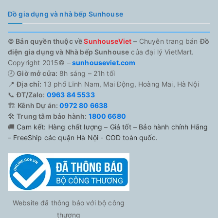
Đồ gia dụng và nhà bếp Sunhouse
© Bản quyền thuộc về
SunhouseViet
– Chuyên trang bán
Đồ
điện gia dụng và Nhà bếp Sunhouse
của đại lý VietMart.
Copyright 2015© –
sunhouseviet.com
🕗
Giờ mở cửa:
8h sáng – 21h tối
📍
Địa chỉ:
13 phố Lĩnh Nam, Mai Động, Hoàng Mai, Hà Nội
📞
ĐT/Zalo:
0963 84 5533
🏗️
Kênh Dự án:
0972 80 6638
🛠️
Trung tâm bảo hành:
1800 6680
🚚
Cam kết: Hàng chất lượng – Giá tốt – Bảo hành chính Hãng
– FreeShip các quận Hà Nội - COD toàn quốc.
Website đã thông báo với bộ công
thương