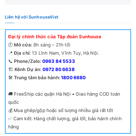
Liên hệ với SunhouseViet
Đại lý chính thức của Tập đoàn Sunhouse
🕗
Mở cửa:
8h sáng – 21h tối
📍
Địa chỉ:
13 Lĩnh Nam, Vĩnh Tuy, Hà Nội.
📞
Phone/Zalo:
0963 84 5533
🏗️
Kênh Dự án:
0972 80 6638
🛠️
Trung tâm bảo hành:
1800 6680
🚚
FreeShip các quận Hà Nội • Giao hàng COD toàn
quốc
💰
Mua ghép/gộp hoặc số lượng nhiều giá rất tốt
✅
Cam kết: Hàng chất lượng, giá tốt, bảo hành chính
hãng