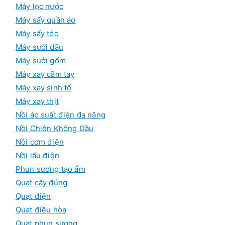
Máy lọc nước
Máy sấy quần áo
Máy sấy tóc
Máy sưởi dầu
Máy sưởi gốm
Máy xay cầm tay
Máy xay sinh tố
Máy xay thịt
Nồi áp suất điện đa năng
Nồi Chiên Không Dầu
Nồi cơm điện
Nồi lẩu điện
Phun sương tạo ẩm
Quạt cây đứng
Quạt điện
Quạt điều hòa
Quạt phun sương