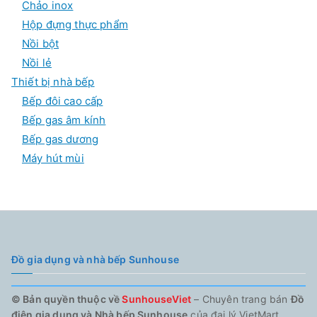
Chảo inox
Hộp đựng thực phẩm
Nồi bột
Nồi lẻ
Thiết bị nhà bếp
Bếp đôi cao cấp
Bếp gas âm kính
Bếp gas dương
Máy hút mùi
Đồ gia dụng và nhà bếp Sunhouse
© Bản quyền thuộc về
SunhouseViet
– Chuyên trang bán
Đồ
điện gia dụng và Nhà bếp Sunhouse
của đại lý VietMart.