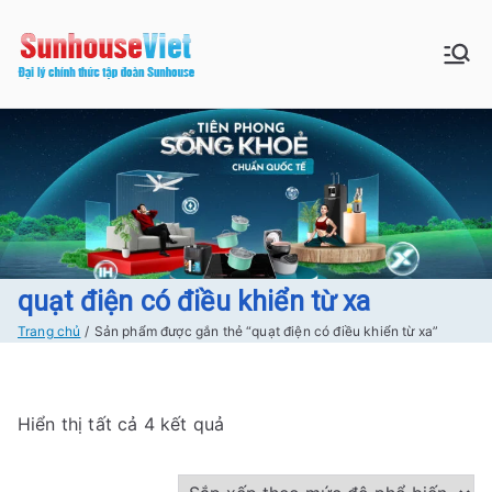
Chuyển
tới
Sunhouse:
Bán buôn bán lẻ hàng Sunhouse
nội
chính Hãng Giá tốt Freeship tại
dung
Đồ gia dụng|
Hà Nội
Điện gia
dụng|Nhà
bếp|Điện
quạt điện có điều khiển từ xa
Trang chủ
Sản phẩm được gắn thẻ “quạt điện có điều khiển từ xa”
lạnh giá tốt
tại Hà nội
Đ
Hiển thị tất cả 4 kết quả
ã
s