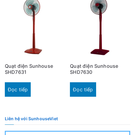
ổ
b
i
ế
n
Quạt điện Sunhouse
Quạt điện Sunhouse
SHD7631
SHD7630
Đọc tiếp
Đọc tiếp
Liên hệ với SunhouseViet