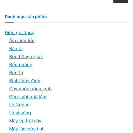
m
k
i
ế
Danh mục sản phẩm
m
s
ả
Điện gia dụng
n
p
Ấm siêu tốc
h
ẩ
Bàn là
m
Bếp hồng ngoại
Bếp nướng
Bếp từ
Bình thủy điện
Cây nước nóng lạnh
Đèn sưởi nhà tắm
Lò Nướng
Lò vi sóng
Máy ép trái cây
Máy làm sữa hạt