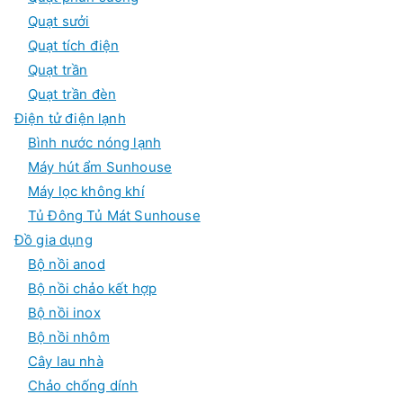
Quạt sưởi
Quạt tích điện
Quạt trần
Quạt trần đèn
Điện tử điện lạnh
Bình nước nóng lạnh
Máy hút ẩm Sunhouse
Máy lọc không khí
Tủ Đông Tủ Mát Sunhouse
Đồ gia dụng
Bộ nồi anod
Bộ nồi chảo kết hợp
Bộ nồi inox
Bộ nồi nhôm
Cây lau nhà
Chảo chống dính