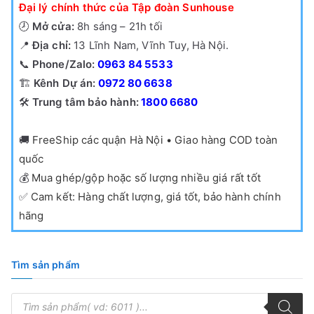
Đại lý chính thức của Tập đoàn Sunhouse
🕗
Mở cửa:
8h sáng – 21h tối
📍
Địa chỉ:
13 Lĩnh Nam, Vĩnh Tuy, Hà Nội.
📞
Phone/Zalo:
0963 84 5533
🏗️
Kênh Dự án:
0972 80 6638
🛠️
Trung tâm bảo hành:
1800 6680
🚚
FreeShip các quận Hà Nội • Giao hàng COD toàn
quốc
💰
Mua ghép/gộp hoặc số lượng nhiều giá rất tốt
✅
Cam kết: Hàng chất lượng, giá tốt, bảo hành chính
hãng
Tìm sản phẩm
T
ì