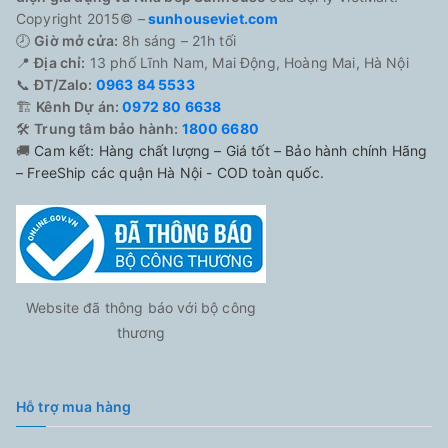
Copyright 2015© –
sunhouseviet.com
🕗
Giờ mở cửa:
8h sáng – 21h tối
📍
Địa chỉ:
13 phố Lĩnh Nam, Mai Động, Hoàng Mai, Hà Nội
📞
ĐT/Zalo:
0963 84 5533
🏗️
Kênh Dự án:
0972 80 6638
🛠️
Trung tâm bảo hành:
1800 6680
🚚
Cam kết: Hàng chất lượng – Giá tốt – Bảo hành chính Hãng
– FreeShip các quận Hà Nội - COD toàn quốc.
Website đã thông báo với bộ công
thương
Hỗ trợ mua hàng